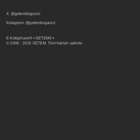
X: @getembogazici
İnstagram: @getembogazici
E-Kütüphane® • GETEM® •
© 2006 - 2026 GETEM. Tüm hakları saklıdır.