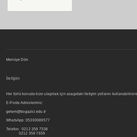
Menüye Dön
İletişim
Her türlü konuda bize ulaşmak için asagıdaki iletişim yollarını kullanabilirsini
E-Posta Adreslerimiz:
getem@bogazici.edu.tr
WhatsApp:
05393089577
Telefon: 0212 359 7538
0212 359 7659