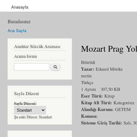
Anasayfa
Buradasınız
Ana Sayfa
Mozart Prag Yo
Anahtar Sözcük Araması
Arama formu
Bitirildi
Ara
Yazar:
Eduard Mörike
metin
Türkçe
1 Ayrım
307,50 KB
Sayfa Düzeni
Eser Türü:
Kitap
Kitap Alt Türü:
Kategorisiz
Sayfa Düzeni:
Alındığı Kurum:
GETEM
Konusu:
Şu anki Düzen:
Standart
Sisteme Giriş Tarihi:
Salı, 3