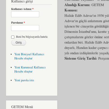
Kullanıcı girişi
Alındığı Kurum:
GETEM
Kullanıcı Adınız
*
Konusu:
Halide Edib Adıvar'ın 1936 yıl
Adıvar'ın güçlü anlatımını gös
Parolanız
*
işlenen bir cinayetin görüldüğü 
Dönemin İstanbul'unu, kentte ya
çatışmalarını gözler önüne ser
Beni bu bilgisayarda hatırla
onlardan biri. Halide Edib Adı
duyarlı, Handan kadar çarpıcı 
yılı ondan izdüşümlerle yaşadı
Yeni Bireysel Kullanıcı
Sisteme Giriş Tarihi:
Perşem
Hesabı oluştur
Yeni Kurumsal Kullanıcı
Hesabı oluştur
Yeni parola iste
GETEM Menü