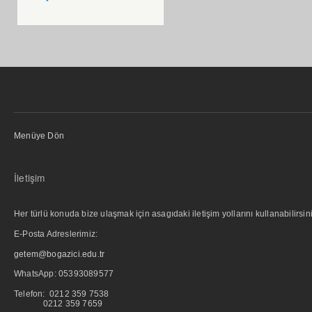
Menüye Dön
İletişim
Her türlü konuda bize ulaşmak için asagıdaki iletişim yollarını kullanabilirsini
E-Posta Adreslerimiz:
getem@bogazici.edu.tr
WhatsApp:
05393089577
Telefon: 0212 359 7538
0212 359 7659