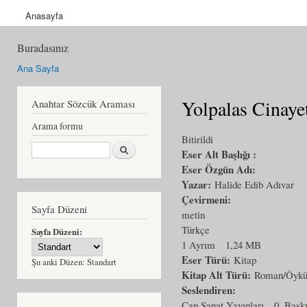
Anasayfa
Buradasınız
Ana Sayfa
Yolpalas Cinaye
Anahtar Sözcük Araması
Arama formu
Bitirildi
Ara
Eser Alt Başlığı :
Eser Özgün Adı:
Yazar:
Halide Edib Adıvar
Çevirmeni:
Sayfa Düzeni
metin
Türkçe
Sayfa Düzeni:
1 Ayrım
1,24 MB
Eser Türü:
Kitap
Şu anki Düzen:
Standart
Kitap Alt Türü:
Roman/Öyk
Seslendiren:
Can Sanat Yayınları
0. Bask