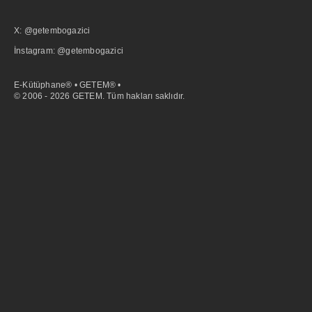
X: @getembogazici
İnstagram: @getembogazici
E-Kütüphane® • GETEM® •
© 2006 - 2026 GETEM. Tüm hakları saklıdır.