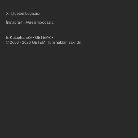
X: @getembogazici
İnstagram: @getembogazici
E-Kütüphane® • GETEM® •
© 2006 - 2026 GETEM. Tüm hakları saklıdır.