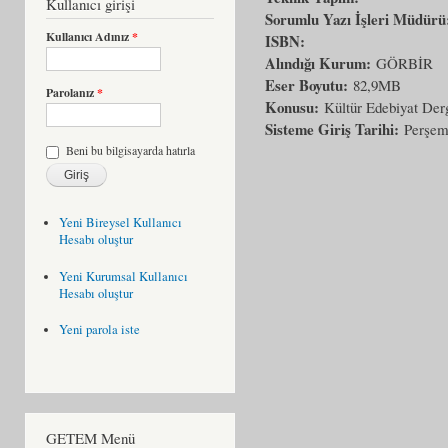
Kullanıcı girişi
Sorumlu Yazı İşleri Müdür
Kullanıcı Adınız
*
ISBN:
Alındığı Kurum:
GÖRBİR
Eser Boyutu:
82,9MB
Parolanız
*
Konusu:
Kültür Edebiyat Derg
Sisteme Giriş Tarihi:
Perşem
Beni bu bilgisayarda hatırla
Yeni Bireysel Kullanıcı
Hesabı oluştur
Yeni Kurumsal Kullanıcı
Hesabı oluştur
Yeni parola iste
GETEM Menü