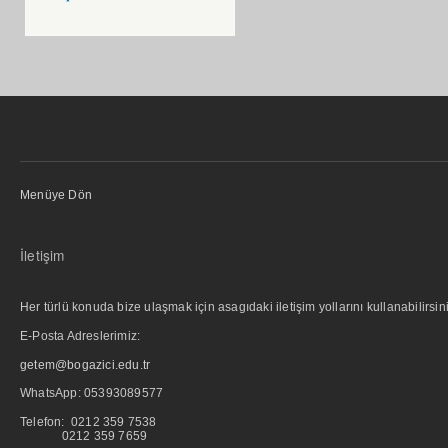
Menüye Dön
İletişim
Her türlü konuda bize ulaşmak için asagıdaki iletişim yollarını kullanabilirsini
E-Posta Adreslerimiz:
getem@bogazici.edu.tr
WhatsApp:
05393089577
Telefon: 0212 359 7538
0212 359 7659