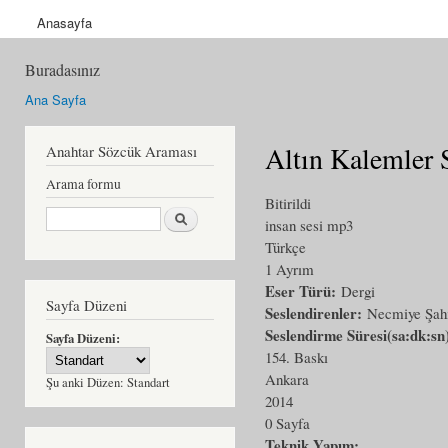
Anasayfa
Buradasınız
Ana Sayfa
Altın Kalemler 
Anahtar Sözcük Araması
Arama formu
Bitirildi
Ara
insan sesi mp3
Türkçe
1 Ayrım
Eser Türü:
Dergi
Sayfa Düzeni
Seslendirenler:
Necmiye Şah
Seslendirme Süresi(sa:dk:sn
Sayfa Düzeni:
154. Baskı
Ankara
Şu anki Düzen:
Standart
2014
0 Sayfa
Teknik Yapım: