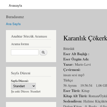
Anasayfa
Buradasınız
Ana Sayfa
Karanlık Çökerk
Anahtar Sözcük Araması
Arama formu
Bitirildi
Ara
Eser Alt Başlığı :
Eser Özgün Adı:
Yazar:
Mario Levi
Çevirmeni:
Sayfa Düzeni
insan sesi mp3
Türkçe
Sayfa Düzeni:
56 Ayrım
19:56:54
1,06 G
Eser Türü:
Kitap
Şu anki Düzen:
Standart
Kitap Alt Türü:
Roman/Öyk
Seslendiren:
Halime Küçükö
Doğan Kitap
0. Baskı
0 Sa