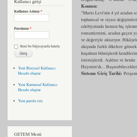
Kullanıcı girişi
Konusu:
Kullanıcı Adınız
*
"Mario Levi'nin 4 yıl aradan 
toplumsal ve siyasi değişimleri
edebiyatında hemen hiç işlenme
Parolanız
*
romantizmini, aradan geçen yıl
ve değeriyle aktarıyor. Hikâyel
akışında farklı ülkelere gitm
Beni bu bilgisayarda hatırla
kuşaktan bilmişlerdi kendileri
istemişlerdi. Aşkları ve henüz 
Hayatım'dı... Başarabilecekl
Yeni Bireysel Kullanıcı
Sisteme Giriş Tarihi:
Perşem
Hesabı oluştur
Yeni Kurumsal Kullanıcı
Hesabı oluştur
Yeni parola iste
GETEM Menü