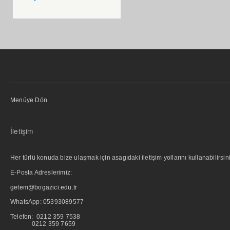
Menüye Dön
İletişim
Her türlü konuda bize ulaşmak için asagıdaki iletişim yollarını kullanabilirsini
E-Posta Adreslerimiz:
getem@bogazici.edu.tr
WhatsApp:
05393089577
Telefon: 0212 359 7538
0212 359 7659