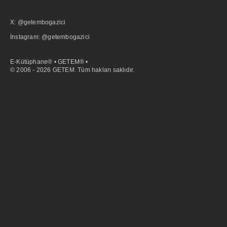
X: @getembogazici
İnstagram: @getembogazici
E-Kütüphane® • GETEM® •
© 2006 - 2026 GETEM. Tüm hakları saklıdır.