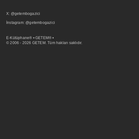
X: @getembogazici
İnstagram: @getembogazici
E-Kütüphane® • GETEM® •
© 2006 - 2026 GETEM. Tüm hakları saklıdır.