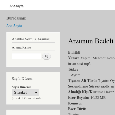
Anasayfa
Buradasınız
Ana Sayfa
Arzunun Bedeli
Anahtar Sözcük Araması
Arama formu
Bitirildi
Ara
Yazar:
Yapım: Mehmet Köse
insan sesi mp3
Türkçe
1 Ayrım
Sayfa Düzeni
Tiyatro Alt Türü:
Tiyatro O
Seslendirme Süresi(sa:dk:sn
Sayfa Düzeni:
Alındığı Kişi/Kurum:
Hakan
Eser Boyutu:
10,22 MB
Şu anki Düzen:
Standart
Konusu:
Eser Türü:
Tiyatro