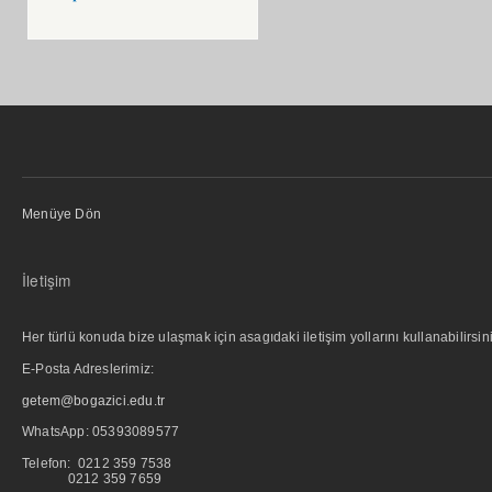
Menüye Dön
İletişim
Her türlü konuda bize ulaşmak için asagıdaki iletişim yollarını kullanabilirsini
E-Posta Adreslerimiz:
getem@bogazici.edu.tr
WhatsApp:
05393089577
Telefon: 0212 359 7538
0212 359 7659