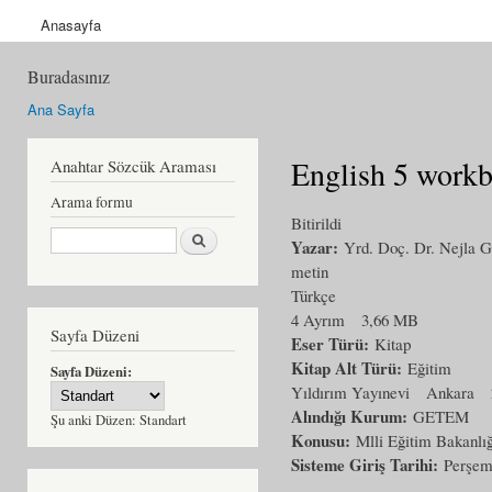
Anasayfa
Buradasınız
Ana Sayfa
English 5 work
Anahtar Sözcük Araması
Arama formu
Bitirildi
Ara
Yazar:
Yrd. Doç. Dr. Nej
metin
Türkçe
4 Ayrım
3,66 MB
Sayfa Düzeni
Eser Türü:
Kitap
Kitap Alt Türü:
Eğitim
Sayfa Düzeni:
Yıldırım Yayınevi
Ankara
Alındığı Kurum:
GETEM
Şu anki Düzen:
Standart
Konusu:
Mlli Eğitim Bakanlığ
Sisteme Giriş Tarihi:
Perşem