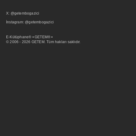
X: @getembogazici
İnstagram: @getembogazici
E-Kütüphane® • GETEM® •
© 2006 - 2026 GETEM. Tüm hakları saklıdır.