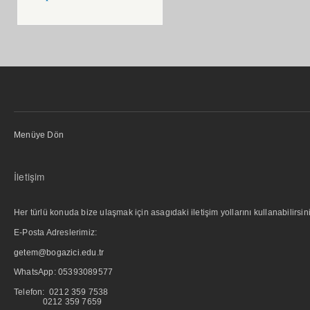
Menüye Dön
İletişim
Her türlü konuda bize ulaşmak için asagıdaki iletişim yollarını kullanabilirsini
E-Posta Adreslerimiz:
getem@bogazici.edu.tr
WhatsApp:
05393089577
Telefon: 0212 359 7538
0212 359 7659