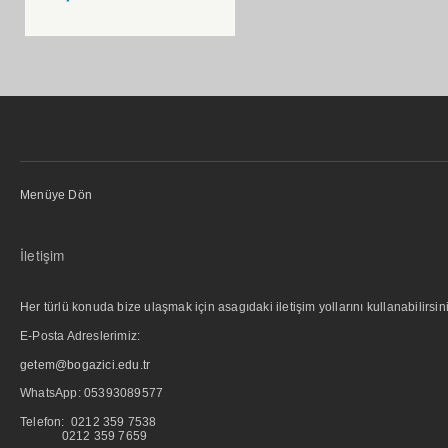
Menüye Dön
İletişim
Her türlü konuda bize ulaşmak için asagıdaki iletişim yollarını kullanabilirsini
E-Posta Adreslerimiz:
getem@bogazici.edu.tr
WhatsApp:
05393089577
Telefon: 0212 359 7538
0212 359 7659