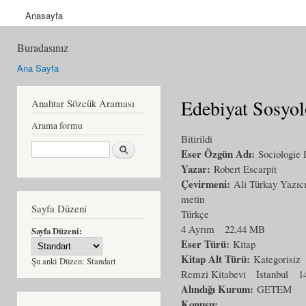
Anasayfa
Buradasınız
Ana Sayfa
Edebiyat Sosyol
Anahtar Sözcük Araması
Arama formu
Bitirildi
Ara
Eser Özgün Adı:
Sociologie 
Yazar:
Robert Escarpit
Çevirmeni:
Ali Türkay Yazıc
metin
Sayfa Düzeni
Türkçe
4 Ayrım
22,44 MB
Sayfa Düzeni:
Eser Türü:
Kitap
Kitap Alt Türü:
Kategorisiz
Şu anki Düzen:
Standart
Remzi Kitabevi
İstanbul
1
Alındığı Kurum:
GETEM
Konusu: