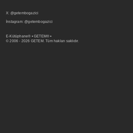
X: @getembogazici
İnstagram: @getembogazici
E-Kütüphane® • GETEM® •
© 2006 - 2026 GETEM. Tüm hakları saklıdır.