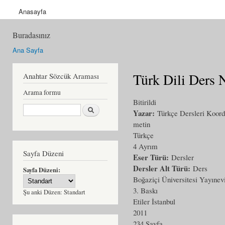
Anasayfa
Buradasınız
Ana Sayfa
Türk Dili Ders N
Anahtar Sözcük Araması
Arama formu
Bitirildi
Ara
Yazar:
Türkçe Dersleri Koord
metin
Türkçe
4 Ayrım
Sayfa Düzeni
Eser Türü:
Dersler
Dersler Alt Türü:
Ders
Sayfa Düzeni:
Boğaziçi Üniversitesi Yayınev
3. Baskı
Şu anki Düzen:
Standart
Etiler İstanbul
2011
234 Sayfa