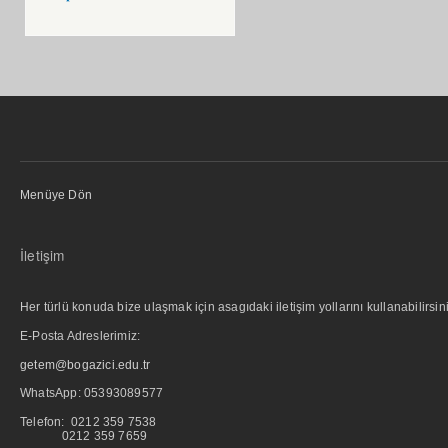
Menüye Dön
İletişim
Her türlü konuda bize ulaşmak için asagıdaki iletişim yollarını kullanabilirsini
E-Posta Adreslerimiz:
getem@bogazici.edu.tr
WhatsApp:
05393089577
Telefon: 0212 359 7538
0212 359 7659