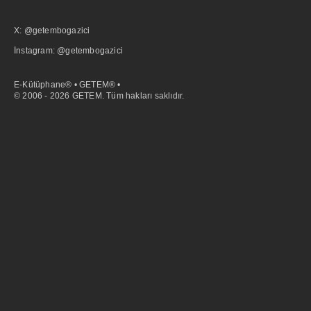
X: @getembogazici
İnstagram: @getembogazici
E-Kütüphane® • GETEM® •
© 2006 - 2026 GETEM. Tüm hakları saklıdır.