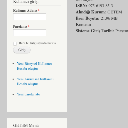
Kullanıcı girişi
ISBN:
975-6193-85-3
Kullanıcı Adınız
*
Alındığı Kurum:
GETEM
Eser Boyutu:
21,96 MB
Konusu:
Parolanız
*
Sisteme Giriş Tarihi:
Perşem
Beni bu bilgisayarda hatırla
Yeni Bireysel Kullanıcı
Hesabı oluştur
Yeni Kurumsal Kullanıcı
Hesabı oluştur
Yeni parola iste
GETEM Menü