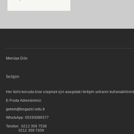
Menüye Dön
İletişim
Her türlü konuda bize ulaşmak için asagıdaki iletişim yollarını kullanabilirsini
E-Posta Adreslerimiz:
getem@bogazici.edu.tr
WhatsApp:
05393089577
Telefon: 0212 359 7538
0212 359 7659