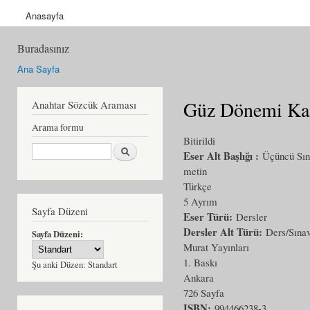
Anasayfa
Buradasınız
Ana Sayfa
Güz Dönemi Ka
Anahtar Sözcük Araması
Arama formu
Bitirildi
Ara
Eser Alt Başlığı :
Üçüncü Sını
metin
Türkçe
5 Ayrım
Sayfa Düzeni
Eser Türü:
Dersler
Dersler Alt Türü:
Ders/Sınav
Sayfa Düzeni:
Murat Yayınları
1. Baskı
Şu anki Düzen:
Standart
Ankara
726 Sayfa
ISBN:
994466238-3