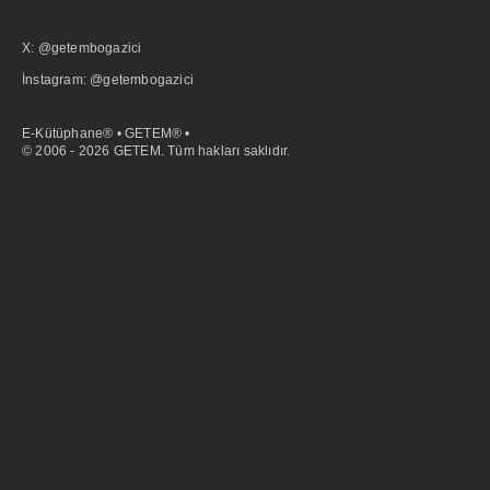
X: @getembogazici
İnstagram: @getembogazici
E-Kütüphane® • GETEM® •
© 2006 - 2026 GETEM. Tüm hakları saklıdır.