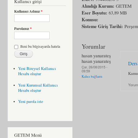
Kullanıcı girişi
Alındığı Kurum:
GETEM
Kullanıcı Adınız
*
Eser Boyutu:
63,89 MB
Konusu:
Sisteme Giriş Tarihi:
Perşem
Parolanız
*
Yorumlar
Beni bu bilgisayarda hatırla
hasan yanarateş
hasan yanarateş
Ders
Çar, 26/08/2015 -
Yeni Bireysel Kullanıcı
09:59
Kamu 
Hesabı oluştur
Kalıcı bağlantı
Yorum
Yeni Kurumsal Kullanıcı
Hesabı oluştur
Yeni parola iste
GETEM Menü