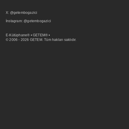
X: @getembogazici
İnstagram: @getembogazici
E-Kütüphane® • GETEM® •
© 2006 - 2026 GETEM. Tüm hakları saklıdır.