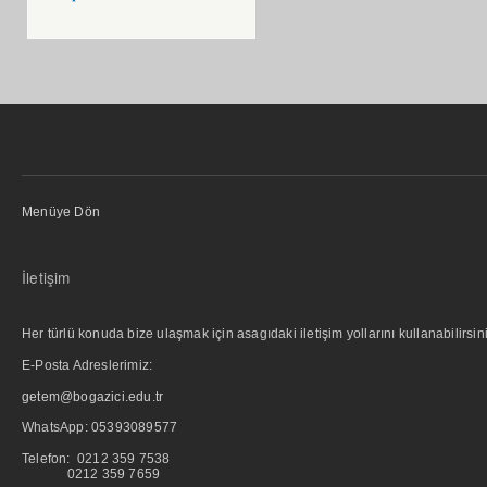
Menüye Dön
İletişim
Her türlü konuda bize ulaşmak için asagıdaki iletişim yollarını kullanabilirsini
E-Posta Adreslerimiz:
getem@bogazici.edu.tr
WhatsApp:
05393089577
Telefon: 0212 359 7538
0212 359 7659