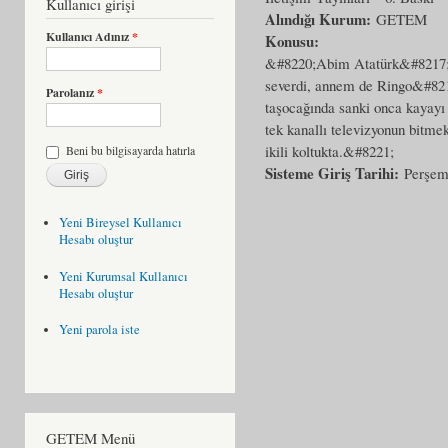
Kullanıcı girişi
Alındığı Kurum:
GETEM
Kullanıcı Adınız
*
Konusu:
&#8220;Abim Atatürk&#8217;ü
severdi, annem de Ringo&#821
Parolanız
*
taşocağında sanki onca kayayı 
tek kanallı televizyonun bitm
ikili koltukta.&#8221;
Beni bu bilgisayarda hatırla
Sisteme Giriş Tarihi:
Perşem
Yeni Bireysel Kullanıcı
Hesabı oluştur
Yeni Kurumsal Kullanıcı
Hesabı oluştur
Yeni parola iste
GETEM Menü