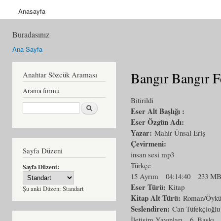
Anasayfa
Buradasınız
Ana Sayfa
Bangır Bangır F
Anahtar Sözcük Araması
Arama formu
Bitirildi
Ara
Eser Alt Başlığı :
Eser Özgün Adı:
Yazar:
Mahir Ünsal Eriş
Çevirmeni:
Sayfa Düzeni
insan sesi mp3
Türkçe
Sayfa Düzeni:
15 Ayrım
04:14:40
233 M
Eser Türü:
Kitap
Şu anki Düzen:
Standart
Kitap Alt Türü:
Roman/Öyk
Seslendiren:
Can Tüfekçioğlu
İletişim Yayınları
6. Baskı