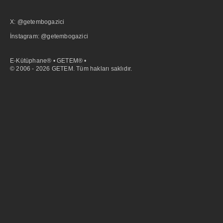
X: @getembogazici
İnstagram: @getembogazici
E-Kütüphane® • GETEM® •
© 2006 - 2026 GETEM. Tüm hakları saklıdır.