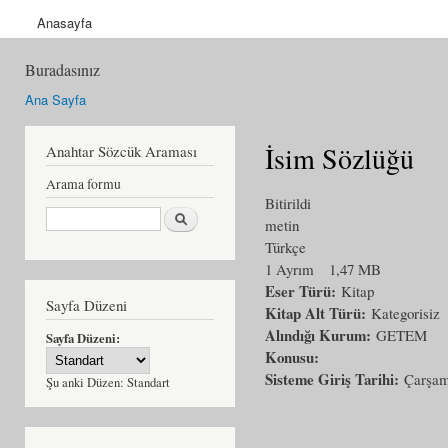
Anasayfa
Buradasınız
Ana Sayfa
İsim Sözlüğü
Anahtar Sözcük Araması
Arama formu
Bitirildi
Ara
metin
Türkçe
1 Ayrım
1,47 MB
Eser Türü:
Kitap
Sayfa Düzeni
Kitap Alt Türü:
Kategorisiz
Alındığı Kurum:
GETEM
Sayfa Düzeni:
Konusu:
Sisteme Giriş Tarihi:
Çarşam
Şu anki Düzen:
Standart