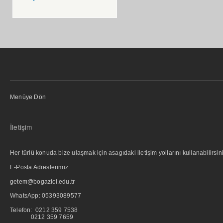
Menüye Dön
İletişim
Her türlü konuda bize ulaşmak için asagıdaki iletişim yollarını kullanabilirsini
E-Posta Adreslerimiz:
getem@bogazici.edu.tr
WhatsApp:
05393089577
Telefon: 0212 359 7538
0212 359 7659