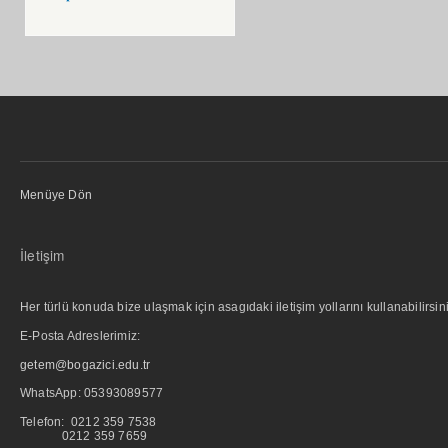
Menüye Dön
İletişim
Her türlü konuda bize ulaşmak için asagıdaki iletişim yollarını kullanabilirsini
E-Posta Adreslerimiz:
getem@bogazici.edu.tr
WhatsApp:
05393089577
Telefon: 0212 359 7538
0212 359 7659