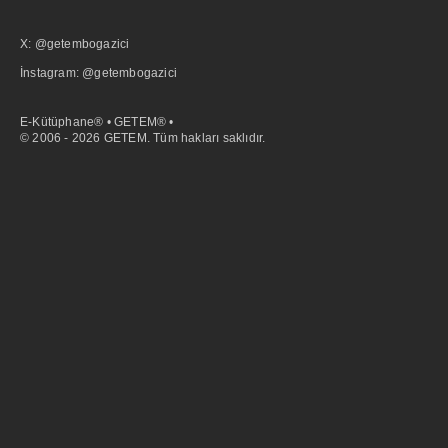
X: @getembogazici
İnstagram: @getembogazici
E-Kütüphane® • GETEM® •
© 2006 - 2026 GETEM. Tüm hakları saklıdır.