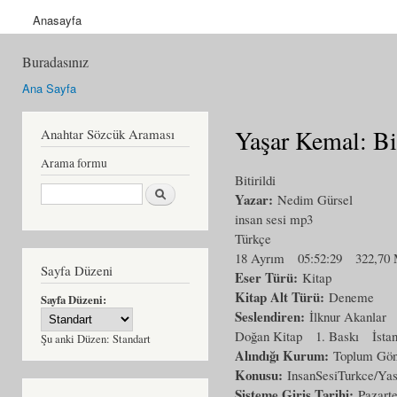
Anasayfa
Buradasınız
Ana Sayfa
Yaşar Kemal: B
Anahtar Sözcük Araması
Arama formu
Bitirildi
Ara
Yazar:
Nedim Gürsel
insan sesi mp3
Türkçe
18 Ayrım
05:52:29
322,70
Sayfa Düzeni
Eser Türü:
Kitap
Kitap Alt Türü:
Deneme
Sayfa Düzeni:
Seslendiren:
İlknur Akanlar
Doğan Kitap
1. Baskı
İsta
Şu anki Düzen:
Standart
Alındığı Kurum:
Toplum Gönü
Konusu:
InsanSesiTurkce/Y
Sisteme Giriş Tarihi:
Pazarte