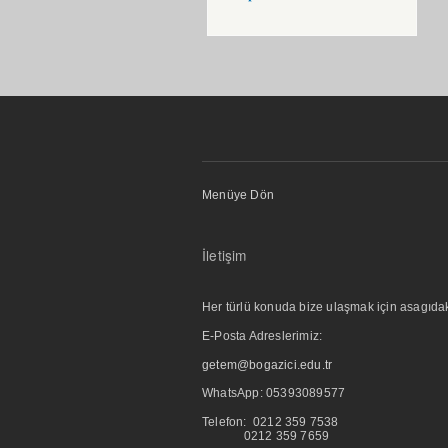
Menüye Dön
İletişim
Her türlü konuda bize ulaşmak için asagıdaki i
E-Posta Adreslerimiz:
getem@bogazici.edu.tr
WhatsApp:
05393089577
Telefon: 0212 359 7538
0212 359 7659