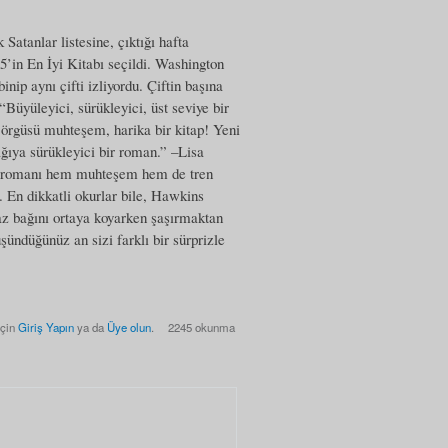
atanlar listesine, çıktığı hafta
’in En İyi Kitabı seçildi. Washington
nip aynı çifti izliyordu. Çiftin başına
“Büyüleyici, sürükleyici, üst seviye bir
örgüsü muhteşem, harika bir kitap! Yeni
ğıya sürükleyici bir roman.” –Lisa
lim romanı hem muhteşem hem de tren
 En dikkatli okurlar bile, Hawkins
lmaz bağını ortaya koyarken şaşırmaktan
şündüğünüz an sizi farklı bir sürprizle
için
Giriş Yapın
ya da
Üye olun
.
2245 okunma