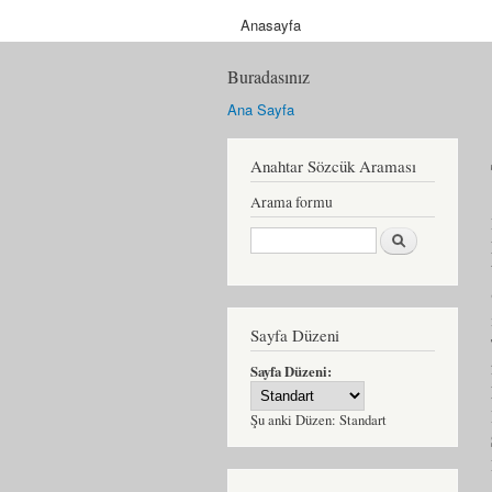
Anasayfa
Buradasınız
Ana Sayfa
Anahtar Sözcük Araması
Arama formu
Ara
Sayfa Düzeni
Sayfa Düzeni:
Şu anki Düzen:
Standart