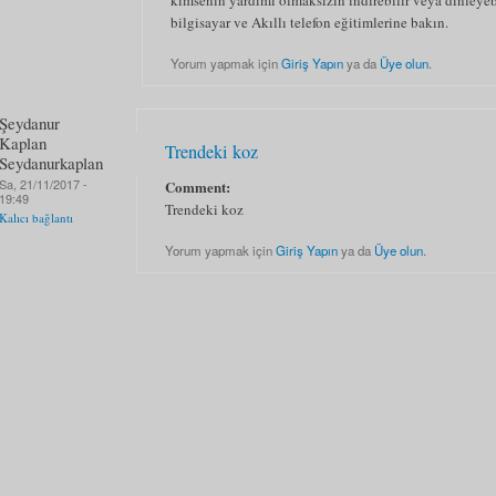
kimsenin yardımı olmaksızın indirebilir veya dinleye
bilgisayar ve Akıllı telefon eğitimlerine bakın.
Yorum yapmak için
Giriş Yapın
ya da
Üye olun
.
Şeydanur
Kaplan
Trendeki koz
Seydanurkaplan
Sa, 21/11/2017 -
Comment:
19:49
Trendeki koz
Kalıcı bağlantı
Yorum yapmak için
Giriş Yapın
ya da
Üye olun
.