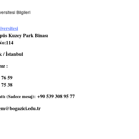
rsitesi Bilgileri
versitesi
üs Kuzey Park Binası
No:114
 / İstanbul
ız :
 76 59
 75 38
+90 539 308 95 77
tı (Sadece mesaj):
em@bogazici.edu.tr