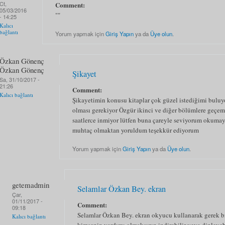
Ct,
Comment:
05/03/2016
""
- 14:25
Kalıcı
bağlantı
Yorum yapmak için
Giriş Yapın
ya da
Üye olun
.
Özkan Gönenç
Özkan Gönenç
Şikayet
Sa, 31/10/2017 -
21:26
Comment:
Kalıcı bağlantı
Şikayetimin konusu kitaplar çok güzel istediğimi bulu
olması gerekiyor Özgür ikinci ve diğer bölümlere geçem
saatlerce inmiyor lütfen buna çareyle seviyorum okumay
muhtaç olmaktan yoruldum teşekkür ediyorum
Yorum yapmak için
Giriş Yapın
ya da
Üye olun
.
getemadmin
Selamlar Özkan Bey. ekran
Çar,
01/11/2017 -
Comment:
09:18
Selamlar Özkan Bey. ekran okyucu kullanarak gerek bil
Kalıcı bağlantı