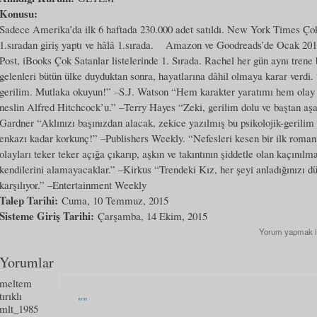
Konusu:
Sadece Amerika’da ilk 6 haftada 230.000 adet satıldı. New York Times Çok S
1.sıradan giriş yaptı ve hâlâ 1.sırada. Amazon ve Goodreads’de Ocak 2015
Post, iBooks Çok Satanlar listelerinde 1. Sırada. Rachel her gün aynı trene bi
gelenleri bütün ülke duyduktan sonra, hayatlarına dâhil olmaya karar verdi. 
gerilim. Mutlaka okuyun!” –S.J. Watson “Hem karakter yaratımı hem olay 
neslin Alfred Hitchcock’u.” –Terry Hayes “Zeki, gerilim dolu ve baştan aşa
Gardner “Aklınızı başınızdan alacak, zekice yazılmış bu psikolojik-geri
enkazı kadar korkunç!” –Publishers Weekly. “Nefesleri kesen bir ilk roman.
olayları teker teker açığa çıkarıp, aşkın ve takıntının şiddetle olan kaçını
kendilerini alamayacaklar.” –Kirkus “Trendeki Kız, her şeyi anladığınızı dü
karşılıyor.” –Entertainment Weekly
Talep Tarihi:
Cuma, 10 Temmuz, 2015
Sisteme Giriş Tarihi:
Çarşamba, 14 Ekim, 2015
Yorum yapmak 
Yorumlar
meltem
tırıklı
""
mlt_1985