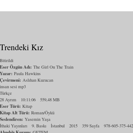
Trendeki Kız
Bitirildi
Eser Özgün Adı:
The Girl On The Train
Yazar:
Paula Hawkins
Çevirmeni:
Aslıhan Kuzucan
insan sesi mp3
Türkçe
28 Ayrım
10:11:06
559,48 MB
Eser Türü:
Kitap
Kitap Alt Türü:
Roman/Öykü
Seslendiren:
Yasemin Yaşa
İthaki Yayınları
9. Baskı
İstanbul
2015
359 Sayfa
978-605-375-442
Alındığı Kurum:
GETEM