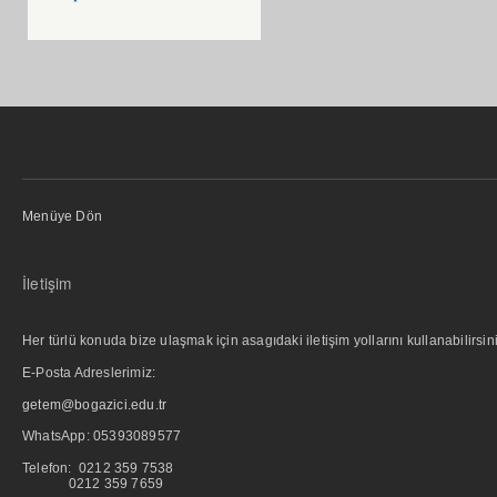
Menüye Dön
İletişim
Her türlü konuda bize ulaşmak için asagıdaki iletişim yollarını kullanabilirsini
E-Posta Adreslerimiz:
getem@bogazici.edu.tr
WhatsApp:
05393089577
Telefon: 0212 359 7538
0212 359 7659