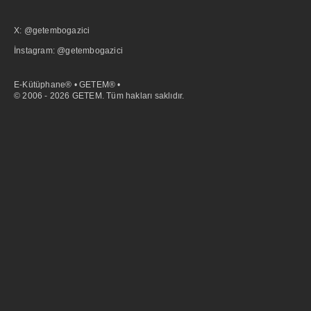
X: @getembogazici
İnstagram: @getembogazici
E-Kütüphane® • GETEM® •
© 2006 - 2026 GETEM. Tüm hakları saklıdır.