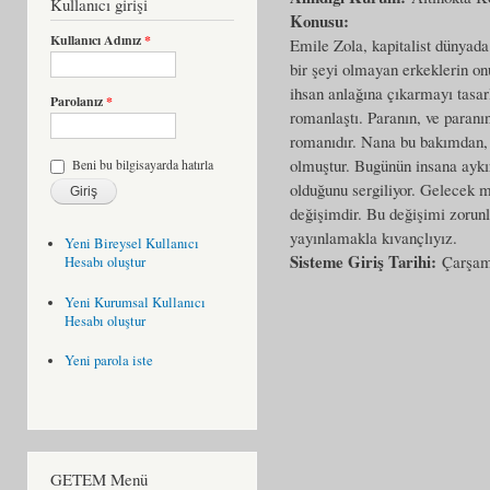
Kullanıcı girişi
Konusu:
Kullanıcı Adınız
*
Emile Zola, kapitalist dünyada 
bir şeyi olmayan erkeklerin o
ihsan anlağına çıkarmayı tasar
Parolanız
*
romanlaştı. Paranın, ve paranın
romanıdır. Nana bu bakımdan, 
olmuştur. Bugünün insana aykır
Beni bu bilgisayarda hatırla
olduğunu sergiliyor. Gelecek 
değişimdir. Bu değişimi zorunl
yayınlamakla kıvançlıyız.
Yeni Bireysel Kullanıcı
Sisteme Giriş Tarihi:
Çarşam
Hesabı oluştur
Yeni Kurumsal Kullanıcı
Hesabı oluştur
Yeni parola iste
GETEM Menü