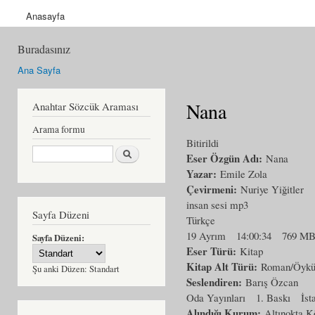
Anasayfa
Buradasınız
Ana Sayfa
Nana
Anahtar Sözcük Araması
Arama formu
Bitirildi
Ara
Eser Özgün Adı:
Nana
Yazar:
Emile Zola
Çevirmeni:
Nuriye Yiğitler
insan sesi mp3
Sayfa Düzeni
Türkçe
19 Ayrım
14:00:34
769 M
Sayfa Düzeni:
Eser Türü:
Kitap
Kitap Alt Türü:
Roman/Öyk
Şu anki Düzen:
Standart
Seslendiren:
Barış Özcan
Oda Yayınları
1. Baskı
İst
Alındığı Kurum:
Altınokta K