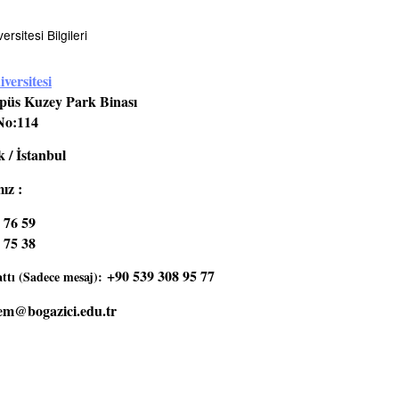
rsitesi Bilgileri
versitesi
üs Kuzey Park Binası
No:114
 / İstanbul
ız :
 76 59
 75 38
+90 539 308 95 77
tı (Sadece mesaj):
em@bogazici.edu.tr