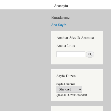
Anasayfa
Buradasınız
Ana Sayfa
Anahtar Sözcük Araması
Arama formu
Ara
Sayfa Düzeni
Sayfa Düzeni:
Şu anki Düzen:
Standart