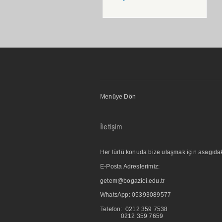
Menüye Dön
İletişim
Her türlü konuda bize ulaşmak için asagıdaki i
E-Posta Adreslerimiz:
getem@bogazici.edu.tr
WhatsApp:
05393089577
Telefon: 0212 359 7538
0212 359 7659