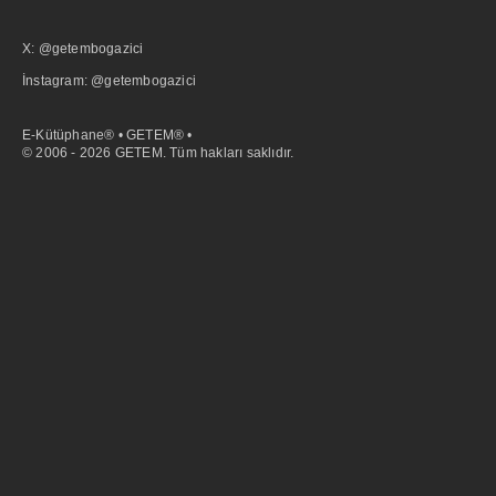
X: @getembogazici
İnstagram: @getembogazici
E-Kütüphane® • GETEM® •
© 2006 - 2026 GETEM. Tüm hakları saklıdır.