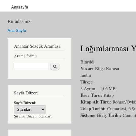
Anasayfa
Buradasınız
Ana Sayfa
Lağımlaranası 
Anahtar Sözcük Araması
Arama formu
Bitirildi
Ara
Yazar:
Bilge Karasu
metin
Türkçe
3 Ayrım
1,06 MB
Sayfa Düzeni
Eser Türü:
Kitap
Kitap Alt Türü:
Roman/Öyk
Sayfa Düzeni:
Talep Tarihi:
Cumartesi, 6 Şu
Sisteme Giriş Tarihi:
Cumarte
Şu anki Düzen:
Standart