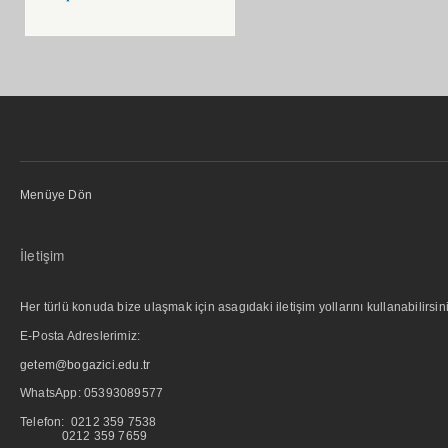
Menüye Dön
İletişim
Her türlü konuda bize ulaşmak için asagıdaki iletişim yollarını kullanabilirsini
E-Posta Adreslerimiz:
getem@bogazici.edu.tr
WhatsApp:
05393089577
Telefon: 0212 359 7538
0212 359 7659