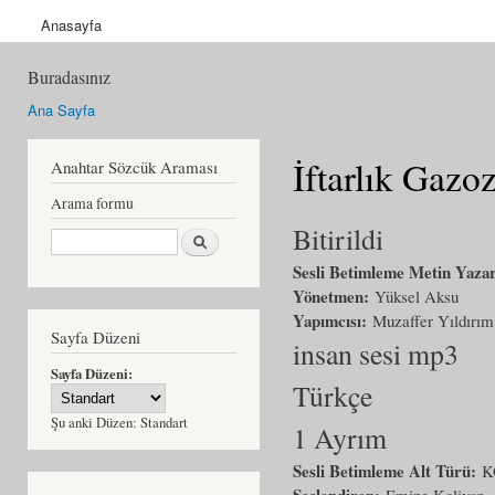
Anasayfa
Buradasınız
Ana Sayfa
İftarlık Gazo
Anahtar Sözcük Araması
Arama formu
Bitirildi
Ara
Sesli Betimleme Metin Yaza
Yönetmen:
Yüksel Aksu
Yapımcısı:
Muzaffer Yıldırım
Sayfa Düzeni
insan sesi mp3
Sayfa Düzeni:
Türkçe
Şu anki Düzen:
Standart
1 Ayrım
Sesli Betimleme Alt Türü:
K
Seslendiren:
Emine Kolivar