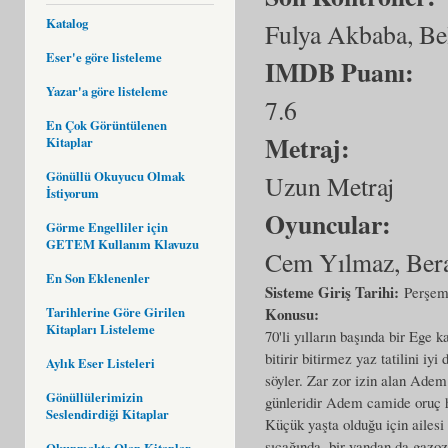
Katalog
Fulya Akbaba, Be
Eser'e göre listeleme
IMDB Puanı:
Yazar'a göre listeleme
7.6
En Çok Görüntülenen
Metraj:
Kitaplar
Gönüllü Okuyucu Olmak
Uzun Metraj
İstiyorum
Oyuncular:
Görme Engelliler için
GETEM Kullanım Klavuzu
Cem Yılmaz, Bera
En Son Eklenenler
Sisteme Giriş Tarihi:
Perşem
Tarihlerine Göre Girilen
Konusu:
Kitapları Listeleme
70'li yılların başında bir Ege 
bitirir bitirmez yaz tatilini i
Aylık Eser Listeleri
söyler. Zar zor izin alan Ade
Gönüllülerimizin
günleridir Adem camide oruç ha
Seslendirdiği Kitaplar
Küçük yaşta olduğu için ailesi
sıcağında, bir yandan da gazo
Okunmakta Olan Kitaplar