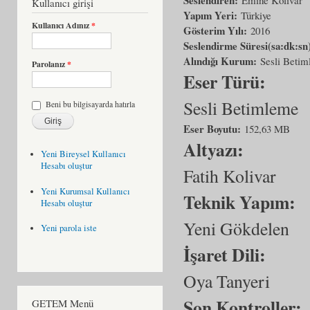
Kullanıcı girişi
Yapım Yeri:
Türkiye
Kullanıcı Adınız
*
Gösterim Yılı:
2016
Seslendirme Süresi(sa:dk:sn
Alındığı Kurum:
Sesli Beti
Parolanız
*
Eser Türü:
Sesli Betimleme
Beni bu bilgisayarda hatırla
Eser Boyutu:
152,63 MB
Altyazı:
Yeni Bireysel Kullanıcı
Hesabı oluştur
Fatih Kolivar
Yeni Kurumsal Kullanıcı
Teknik Yapım:
Hesabı oluştur
Yeni Gökdelen
Yeni parola iste
İşaret Dili:
Oya Tanyeri
Son Kontroller:
GETEM Menü