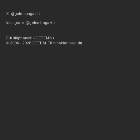
X: @getembogazici
İnstagram: @getembogazici
E-Kütüphane® • GETEM® •
© 2006 - 2026 GETEM. Tüm hakları saklıdır.