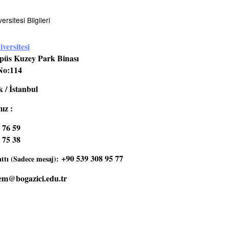
rsitesi Bilgileri
versitesi
üs Kuzey Park Binası
No:114
 / İstanbul
ız :
 76 59
 75 38
+90 539 308 95 77
tı (Sadece mesaj):
em@bogazici.edu.tr