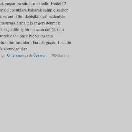
erek yaşamını sürdürmektedir. Hedefi 2
onald çocuklara bakarak sahip çıkarken,
 ve ani iklim değişiklikleri nedeniyle
araştırmalarına tekrar geri dönmek
i keşfedilmiş bir solucan deliği, tüm
irerek daha önce hiçbir insanın
 Bu bilim insanları, burada geçen 1 saatin
k zorundadırlar..
 için
Giriş Yapın
ya da
Üye olun
.
700 okunma