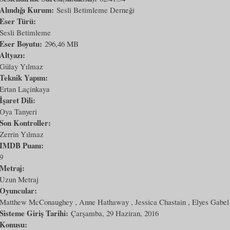
Alındığı Kurum:
Sesli Betimleme Derneği
Eser Türü:
Sesli Betimleme
Eser Boyutu:
296,46 MB
Altyazı:
Gülay Yılmaz
Teknik Yapım:
Ertan Laçinkaya
İşaret Dili:
Oya Tanyeri
Son Kontroller:
Zerrin Yılmaz
IMDB Puanı:
9
Metraj:
Uzun Metraj
Oyuncular:
Matthew McConaughey , Anne Hathaway , Jessica Chastain , Elyes Gabel
Sisteme Giriş Tarihi:
Çarşamba, 29 Haziran, 2016
Konusu: