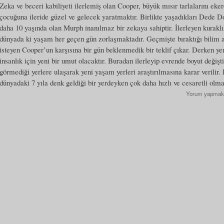
Zeka ve beceri kabiliyeti ilerlemiş olan Cooper, büyük mısır tarlalarını ek
çocuğuna ileride güzel ve gelecek yaratmaktır. Birlikte yaşadıkları Dede D
daha 10 yaşında olan Murph inanılmaz bir zekaya sahiptir. İlerleyen kuraklık
dünyada ki yaşam her geçen gün zorlaşmaktadır. Geçmişte bıraktığı bilim 
isteyen Cooper’un karşısına bir gün beklenmedik bir teklif çıkar. Derken yen
insanlık için yeni bir umut olacaktır. Buradan ilerleyip evrende boyut değişt
görmediği yerlere ulaşarak yeni yaşam yerleri araştırılmasına karar verilir.
dünyadaki 7 yıla denk geldiği bir yerdeyken çok daha hızlı ve cesaretli olma
Yorum yapmak