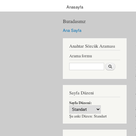
Anasayfa
Buradasınız
Ana Sayfa
Anahtar Sözcük Araması
Arama formu
Ara
Sayfa Düzeni
Sayfa Düzeni:
Şu anki Düzen:
Standart