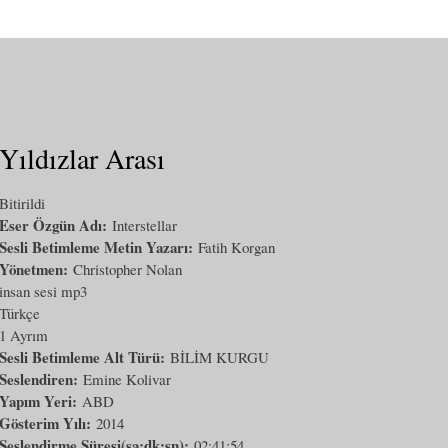
Yıldızlar Arası
Bitirildi
Eser Özgün Adı:
Interstellar
Sesli Betimleme Metin Yazarı:
Fatih Korgan
Yönetmen:
Christopher Nolan
insan sesi mp3
Türkçe
1 Ayrım
Sesli Betimleme Alt Türü:
BİLİM KURGU
Seslendiren:
Emine Kolivar
Yapım Yeri:
ABD
Gösterim Yılı:
2014
Seslendirme Süresi(sa:dk:sn):
02:41:54