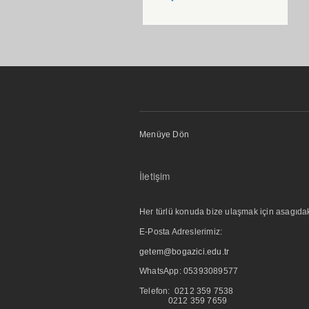
Menüye Dön
İletişim
Her türlü konuda bize ulaşmak için asagıdaki i
E-Posta Adreslerimiz:
getem@bogazici.edu.tr
WhatsApp:
05393089577
Telefon: 0212 359 7538
0212 359 7659