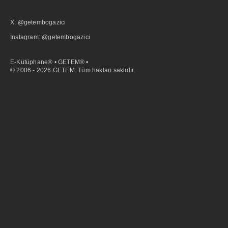
X: @getembogazici
İnstagram: @getembogazici
E-Kütüphane® • GETEM® •
© 2006 - 2026 GETEM. Tüm hakları saklıdır.