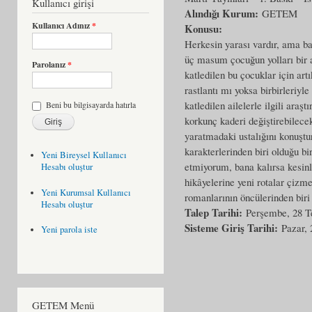
Kullanıcı girişi
Alındığı Kurum:
GETEM
Kullanıcı Adınız
*
Konusu:
Herkesin yarası vardır, ama ba
üç masum çocuğun yolları bir a
Parolanız
*
katledilen bu çocuklar için artı
rastlantı mı yoksa birbirleriyl
katledilen ailelerle ilgili ara
Beni bu bilgisayarda hatırla
korkunç kaderi değiştirebilec
yaratmadaki ustalığını konuşt
karakterlerinden biri olduğu bi
Yeni Bireysel Kullanıcı
etmiyorum, bana kalırsa kesinl
Hesabı oluştur
hikâyelerine yeni rotalar çizm
Yeni Kurumsal Kullanıcı
romanlarının öncülerinden biri
Hesabı oluştur
Talep Tarihi:
Perşembe, 28 
Sisteme Giriş Tarihi:
Pazar, 
Yeni parola iste
GETEM Menü