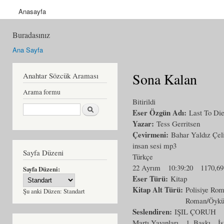
Anasayfa
Buradasınız
Ana Sayfa
Sona Kalan
Anahtar Sözcük Araması
Arama formu
Bitirildi
Ara
Eser Özgün Adı:
Last To Di
Yazar:
Tess Gerritsen
Çevirmeni:
Bahar Yaldız Çel
insan sesi mp3
Sayfa Düzeni
Türkçe
22 Ayrım
10:39:20
1170,6
Sayfa Düzeni:
Eser Türü:
Kitap
Kitap Alt Türü:
Polisiye Ro
Şu anki Düzen:
Standart
Roman/Öyk
Seslendiren:
IŞIL ÇORUH
Martı Yayınları
1. Baskı
İs