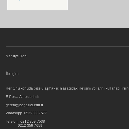
Menüye Dön
İletişim
Her türlü konuda bize ulaşmak için asagıdaki iletişim yollarını kullanabilirsini
E-Posta Adreslerimiz:
getem@bogazici.edu.tr
WhatsApp:
05393089577
Telefon: 0212 359 7538
0212 359 7659