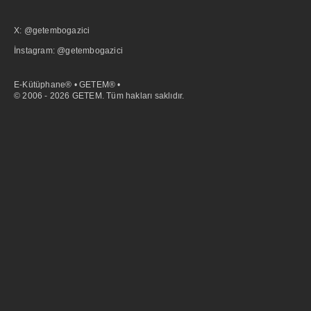
X: @getembogazici
İnstagram: @getembogazici
E-Kütüphane® • GETEM® •
© 2006 - 2026 GETEM. Tüm hakları saklıdır.