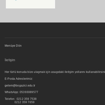
Menüye Dön
İletişim
Her türlü konuda bize ulaşmak için asagıdaki iletişim yollarını kullanabilirsini
E-Posta Adreslerimiz:
getem@bogazici.edu.tr
WhatsApp:
05393089577
Telefon: 0212 359 7538
0212 359 7659