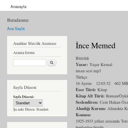
Anasayfa
Buradasınız
Ana Sayfa
İnce Memed
Anahtar Sözcük Araması
Arama formu
Bitirildi
Ara
Yazar:
Yaşar Kemal
insan sesi mp3
Türkçe
16 Ayrım
12:03:32
662 M
Sayfa Düzeni
Eser Türü:
Kitap
Kitap Alt Türü:
Roman/Öyk
Sayfa Düzeni:
Seslendiren:
Cem Hakan Öza
Alındığı Kurum:
Altınokta K
Şu anki Düzen:
Standart
Konusu:
1925-1933 yılları arasında Tor
bunlardan biridir.