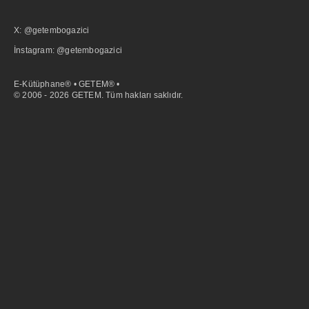
X: @getembogazici
İnstagram: @getembogazici
E-Kütüphane® • GETEM® •
© 2006 - 2026 GETEM. Tüm hakları saklıdır.