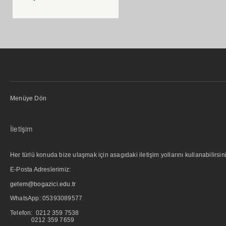
Menüye Dön
İletişim
Her türlü konuda bize ulaşmak için asagıdaki iletişim yollarını kullanabilirsini
E-Posta Adreslerimiz:
getem@bogazici.edu.tr
WhatsApp:
05393089577
Telefon: 0212 359 7538
0212 359 7659