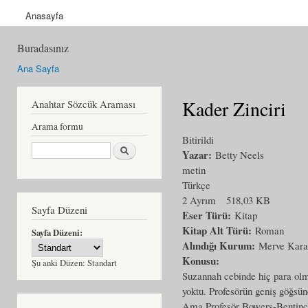
Anasayfa
Buradasınız
Ana Sayfa
Kader Zinciri
Anahtar Sözcük Araması
Arama formu
Bitirildi
Ara
Yazar:
Betty Neels
metin
Türkçe
2 Ayrım
518,03 KB
Sayfa Düzeni
Eser Türü:
Kitap
Kitap Alt Türü:
Roman
Sayfa Düzeni:
Alındığı Kurum:
Merve Kara
Konusu:
Şu anki Düzen:
Standart
Suzannah cebinde hiç para olma
yoktu. Profesörün geniş göğsün
Ama Profesör Bowers-Bentinck,