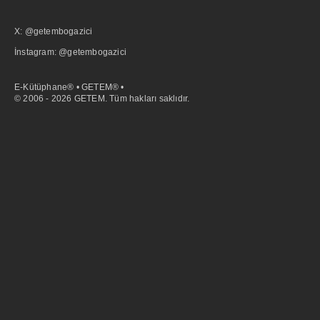
X: @getembogazici
İnstagram: @getembogazici
E-Kütüphane® • GETEM® •
© 2006 - 2026 GETEM. Tüm hakları saklıdır.