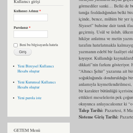
Kullanıcı girişi
görmediler sanki… Belki de bu y
Kullanıcı Adınız
*
tanığa fısıldadığından belki bi
içinde, bence, mühim bir yer i
Siyaset” bahsine dair tanık if
Parolanız
*
geçirmiş. Usül ve üslub, ülkemi
hikâye anlatma ve metin yazma
tarafını hatırlatmakla kalmayıp
Beni bu bilgisayarda hatırla
yazmanın edebî bir faaliyet old
koyuyor. Kullandığı kaynaklard
dikkati”nin farkını gösteriyor.
Yeni Bireysel Kullanıcı
“Altıncı Şehir” yazarına ait bi
Hesabı oluştur
soğukluğunda dondurulduğu bir 
Yeni Kurumsal Kullanıcı
anlamıyla kıymetlendirilmesi, e
Hesabı oluştur
bir karakter bütünlüğü içerisin
ettikleri meselelerin pek çoğu
Yeni parola iste
okuyunca anlayacaksınız ki “
Talep Tarihi:
Pazartesi, 8 Ma
Sisteme Giriş Tarihi:
Pazarte
GETEM Menü