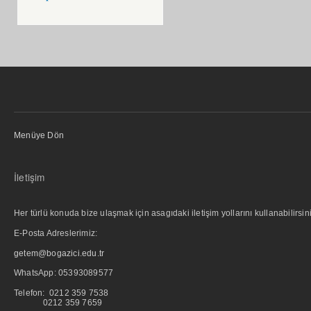
Menüye Dön
İletişim
Her türlü konuda bize ulaşmak için asagıdaki iletişim yollarını kullanabilirsini
E-Posta Adreslerimiz:
getem@bogazici.edu.tr
WhatsApp:
05393089577
Telefon: 0212 359 7538
0212 359 7659