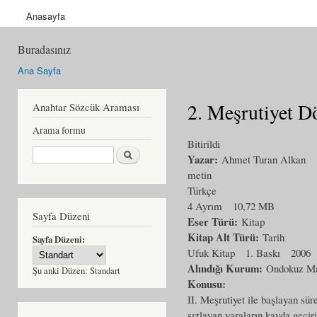
Anasayfa
Buradasınız
Ana Sayfa
2. Meşrutiyet D
Anahtar Sözcük Araması
Arama formu
Bitirildi
Ara
Yazar:
Ahmet Turan Alkan
metin
Türkçe
4 Ayrım
10,72 MB
Sayfa Düzeni
Eser Türü:
Kitap
Kitap Alt Türü:
Tarih
Sayfa Düzeni:
Ufuk Kitap
1. Baskı
2006
Alındığı Kurum:
Ondokuz May
Şu anki Düzen:
Standart
Konusu:
II. Meşrutiyet ile başlayan sür
sızlayan yaraların kayda geçiri