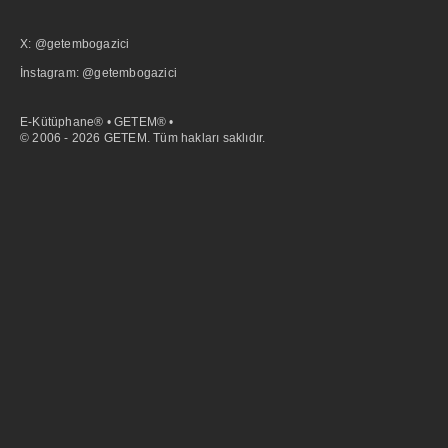
X: @getembogazici
İnstagram: @getembogazici
E-Kütüphane® • GETEM® •
© 2006 - 2026 GETEM. Tüm hakları saklıdır.