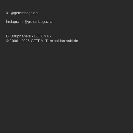
X: @getembogazici
İnstagram: @getembogazici
E-Kütüphane® • GETEM® •
© 2006 - 2026 GETEM. Tüm hakları saklıdır.