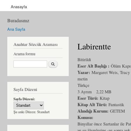
Anasayfa
Buradasınız
Ana Sayfa
Labirentte
Anahtar Sözcük Araması
Arama formu
Bitirildi
Ara
Eser Alt Başlığı :
Ölüm Kapısı
Yazar:
Margaret Weis, Trac
metin
Türkçe
Sayfa Düzeni
3 Ayrım
2,22 MB
Eser Türü:
Kitap
Sayfa Düzeni:
Kitap Alt Türü:
Fantastik
Alındığı Kurum:
GETEM
Şu anki Düzen:
Standart
Konusu:
Binyıllar önce Sartanlar ile Pa
ve su âlemlerine -ve sonra yok