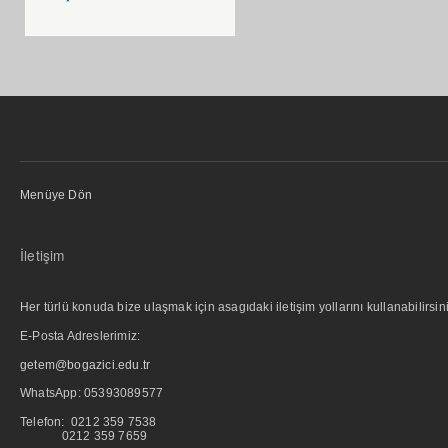
Menüye Dön
İletişim
Her türlü konuda bize ulaşmak için asagıdaki iletişim yollarını kullanabilirsini
E-Posta Adreslerimiz:
getem@bogazici.edu.tr
WhatsApp:
05393089577
Telefon: 0212 359 7538
0212 359 7659