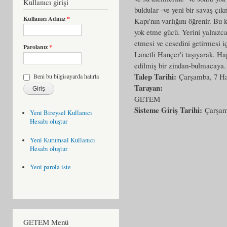
Kullanıcı girişi
buldular -ve yeni bir savaş ç
Kullanıcı Adınız
*
Kapı'nın varlığını öğrenir. Bu 
yok etme gücü. Yerini yalnızca
etmesi ve cesedini getirmesi i
Parolanız
*
Lanetli Hançer'i taşıyarak. Hap
edilmiş bir zindan-bulmacaya.
Talep Tarihi:
Çarşamba, 7 Ha
Beni bu bilgisayarda hatırla
Tarayan:
GETEM
Sisteme Giriş Tarihi:
Çarşam
Yeni Bireysel Kullanıcı
Hesabı oluştur
Yeni Kurumsal Kullanıcı
Hesabı oluştur
Yeni parola iste
GETEM Menü