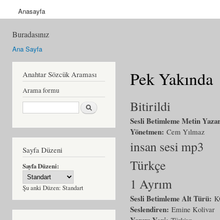
Anasayfa
Buradasınız
Ana Sayfa
Pek Yakında
Anahtar Sözcük Araması
Arama formu
Bitirildi
Ara
Sesli Betimleme Metin Yaza
Yönetmen:
Cem Yılmaz
insan sesi mp3
Sayfa Düzeni
Türkçe
Sayfa Düzeni:
1 Ayrım
Şu anki Düzen:
Standart
Sesli Betimleme Alt Türü:
K
Seslendiren:
Emine Kolivar
Yapım Yeri:
Türkiye