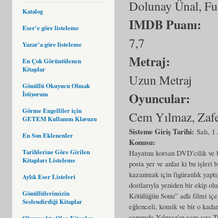
Dolunay Ünal, Fu
Katalog
IMDB Puanı:
Eser'e göre listeleme
7,7
Yazar'a göre listeleme
Metraj:
En Çok Görüntülenen
Kitaplar
Uzun Metraj
Gönüllü Okuyucu Olmak
Oyuncular:
İstiyorum
Görme Engelliler için
Cem Yılmaz, Zaf
GETEM Kullanım Klavuzu
Sisteme Giriş Tarihi:
Salı, 1
En Son Eklenenler
Konusu:
Tarihlerine Göre Girilen
Hayatını korsan DVD'cilik ve b
Kitapları Listeleme
posta yer ve anlar ki bu işleri 
kazanmak için figüranlık yaptı
Aylık Eser Listeleri
dostlarıyla yeniden bir ekip o
Gönüllülerimizin
Kötülüğün Sonu” adlı filmi içek
Seslendirdiği Kitaplar
eğlenceli, komik ve bir o kad
yapımda Yılmaz'ın yanı sıra 
Okunmakta Olan Kitaplar