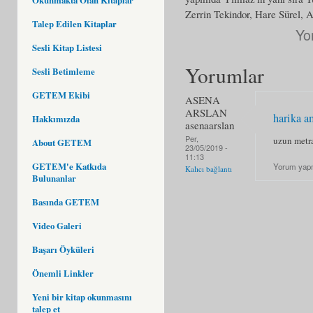
Zerrin Tekindor, Hare Sürel, A
Talep Edilen Kitaplar
Yo
Sesli Kitap Listesi
Yorumlar
Sesli Betimleme
GETEM Ekibi
ASENA
ARSLAN
harika a
Hakkımızda
asenaarslan
Per,
uzun metr
About GETEM
23/05/2019 -
11:13
GETEM'e Katkıda
Yorum yap
Kalıcı bağlantı
Bulunanlar
Basında GETEM
Video Galeri
Başarı Öyküleri
Önemli Linkler
Yeni bir kitap okunmasını
talep et