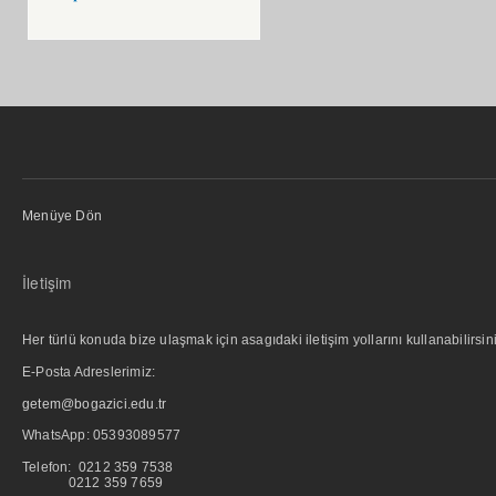
Menüye Dön
İletişim
Her türlü konuda bize ulaşmak için asagıdaki iletişim yollarını kullanabilirsini
E-Posta Adreslerimiz:
getem@bogazici.edu.tr
WhatsApp:
05393089577
Telefon: 0212 359 7538
0212 359 7659