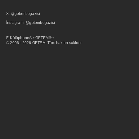
X: @getembogazici
İnstagram: @getembogazici
E-Kütüphane® • GETEM® •
© 2006 - 2026 GETEM. Tüm hakları saklıdır.