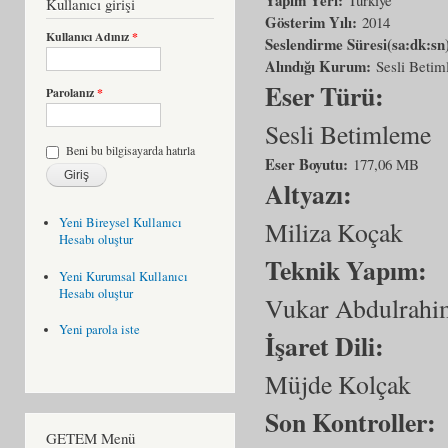
Kullanıcı girişi
Gösterim Yılı:
2014
Kullanıcı Adınız
*
Seslendirme Süresi(sa:dk:sn
Alındığı Kurum:
Sesli Beti
Eser Türü:
Parolanız
*
Sesli Betimleme
Beni bu bilgisayarda hatırla
Eser Boyutu:
177,06 MB
Altyazı:
Yeni Bireysel Kullanıcı
Miliza Koçak
Hesabı oluştur
Teknik Yapım:
Yeni Kurumsal Kullanıcı
Hesabı oluştur
Vukar Abdulrahi
Yeni parola iste
İşaret Dili:
Müjde Kolçak
Son Kontroller:
GETEM Menü