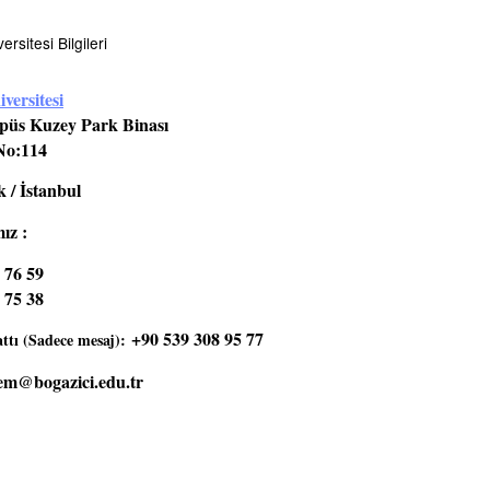
rsitesi Bilgileri
versitesi
üs Kuzey Park Binası
No:114
 / İstanbul
ız :
 76 59
 75 38
+90 539 308 95 77
tı (Sadece mesaj):
em@bogazici.edu.tr