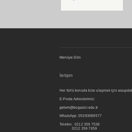
Menüye Dön
İletişim
Her türlü konuda bize ulaşmak için asagıdaki i
E-Posta Adreslerimiz:
getem@bogazici.edu.tr
WhatsApp:
05393089577
Telefon: 0212 359 7538
0212 359 7659