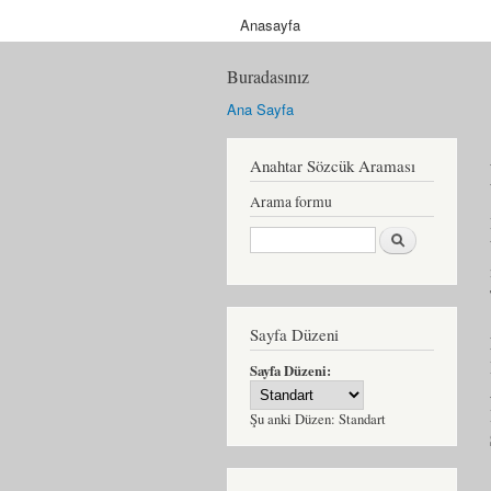
Anasayfa
Buradasınız
Ana Sayfa
Anahtar Sözcük Araması
Arama formu
Ara
Sayfa Düzeni
Sayfa Düzeni:
Şu anki Düzen:
Standart