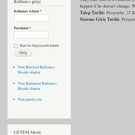
Kullanıcı girişi
happen if he doesn't change. W
Kullanıcı Adınız
*
Talep Tarihi:
Perşembe, 23 K
Sisteme Giriş Tarihi:
Perşem
Parolanız
*
Beni bu bilgisayarda hatırla
Yeni Bireysel Kullanıcı
Hesabı oluştur
Yeni Kurumsal Kullanıcı
Hesabı oluştur
Yeni parola iste
GETEM Menü