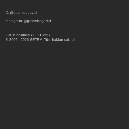
X: @getembogazici
İnstagram: @getembogazici
E-Kütüphane® • GETEM® •
© 2006 - 2026 GETEM. Tüm hakları saklıdır.