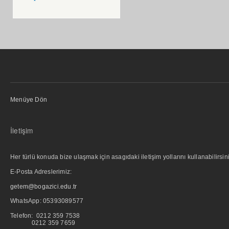
Menüye Dön
İletişim
Her türlü konuda bize ulaşmak için asagıdaki iletişim yollarını kullanabilirsini
E-Posta Adreslerimiz:
getem@bogazici.edu.tr
WhatsApp:
05393089577
Telefon: 0212 359 7538
0212 359 7659