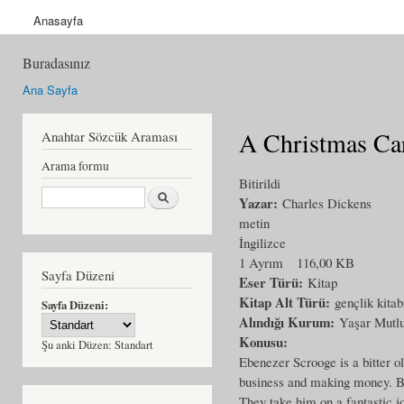
Anasayfa
Buradasınız
Ana Sayfa
A Christmas Ca
Anahtar Sözcük Araması
Arama formu
Bitirildi
Ara
Yazar:
Charles Dickens
metin
İngilizce
1 Ayrım
116,00 KB
Sayfa Düzeni
Eser Türü:
Kitap
Kitap Alt Türü:
gençlik kitab
Sayfa Düzeni:
Alındığı Kurum:
Yaşar Mutl
Konusu:
Şu anki Düzen:
Standart
Ebenezer Scrooge is a bitter o
business and making money. But
They take him on a fantastic 