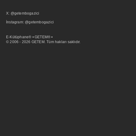
X: @getembogazici
İnstagram: @getembogazici
E-Kütüphane® • GETEM® •
© 2006 - 2026 GETEM. Tüm hakları saklıdır.