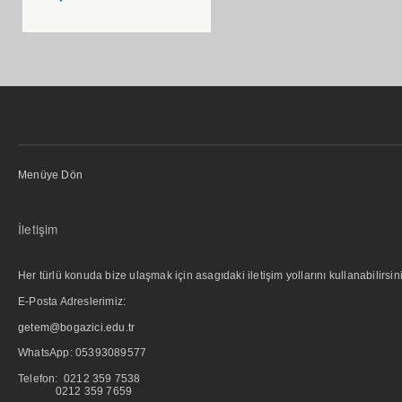
Menüye Dön
İletişim
Her türlü konuda bize ulaşmak için asagıdaki iletişim yollarını kullanabilirsini
E-Posta Adreslerimiz:
getem@bogazici.edu.tr
WhatsApp:
05393089577
Telefon: 0212 359 7538
0212 359 7659