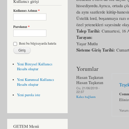
Kullanıcı girişi
hissediyordu.Ayrıca, ortada çö
Kullanıcı Adınız
*
da aynı saatlerde kütüp-hanesi
Üstelik lord, boşanmaya razı ol
özel yetenekleri sayesinde ol
Parolanız
*
Talep Tarihi:
Cumartesi, 16 A
Tarayan:
Yaşar Mutlu
Beni bu bilgisayarda hatırla
Sisteme Giriş Tarihi:
Cumarte
Yeni Bireysel Kullanıcı
Yorumlar
Hesabı oluştur
Hasan Taşkıran
Yeni Kurumsal Kullanıcı
Hasan Taşkıran
Teşe
Hesabı oluştur
Cu, 21/06/2019 -
22:37
Comm
Yeni parola iste
Kalıcı bağlantı
Eliniz
Yorum
GETEM Menü