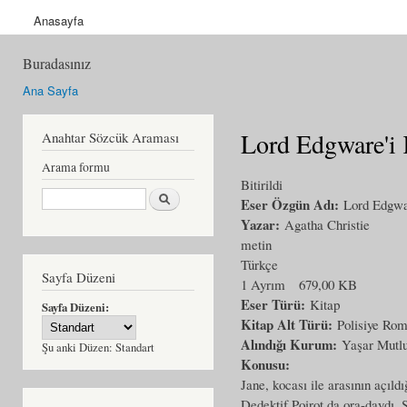
Anasayfa
Buradasınız
Ana Sayfa
Lord Edgware'i
Anahtar Sözcük Araması
Arama formu
Bitirildi
Ara
Eser Özgün Adı:
Lord Edgwa
Yazar:
Agatha Christie
metin
Türkçe
Sayfa Düzeni
1 Ayrım
679,00 KB
Eser Türü:
Kitap
Sayfa Düzeni:
Kitap Alt Türü:
Polisiye Ro
Alındığı Kurum:
Yaşar Mutl
Şu anki Düzen:
Standart
Konusu:
Jane, kocası ile arasının açıld
Dedektif Poirot da ora-daydı. 