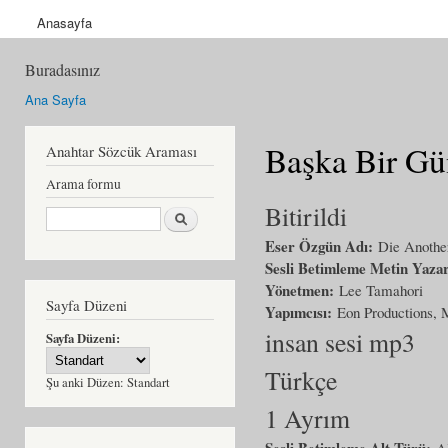
Anasayfa
Buradasınız
Ana Sayfa
Başka Bir Gü
Anahtar Sözcük Araması
Arama formu
Bitirildi
Ara
Eser Özgün Adı:
Die Anothe
Sesli Betimleme Metin Yaza
Yönetmen:
Lee Tamahori
Sayfa Düzeni
Yapımcısı:
Eon Productions,
insan sesi mp3
Sayfa Düzeni:
Türkçe
Şu anki Düzen:
Standart
1 Ayrım
Sesli Betimleme Alt Türü:
A