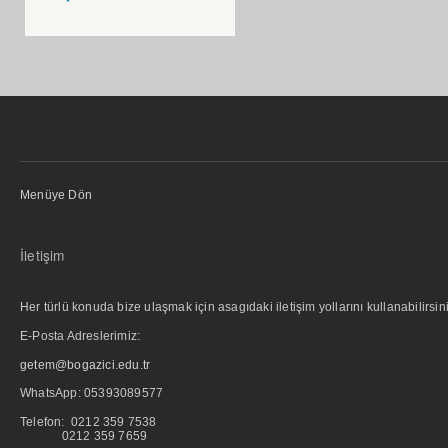
Menüye Dön
İletişim
Her türlü konuda bize ulaşmak için asagıdaki iletişim yollarını kullanabilirsini
E-Posta Adreslerimiz:
getem@bogazici.edu.tr
WhatsApp:
05393089577
Telefon: 0212 359 7538
0212 359 7659