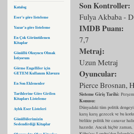
Son Kontroller:
Katalog
Fulya Akbaba - D
Eser'e göre listeleme
IMDB Puanı:
Yazar'a göre listeleme
7,7
En Çok Görüntülenen
Kitaplar
Metraj:
Gönüllü Okuyucu Olmak
İstiyorum
Uzun Metraj
Görme Engelliler için
Oyuncular:
GETEM Kullanım Klavuzu
Pierce Brosnan, H
En Son Eklenenler
Tarihlerine Göre Girilen
Sisteme Giriş Tarihi:
Perşem
Kitapları Listeleme
Konusu:
Dünyadaki tüm politik dengeyi 
Aylık Eser Listeleri
karış karış gezecek ve bu kork
Gönüllülerimizin
birlikte politik bir canavar h
Seslendirdiği Kitaplar
hazırdır. Ancak hiçbir zaman,
Küba'ya; Londra'dan İzlanda'ya
Okunmakta Olan Kitaplar