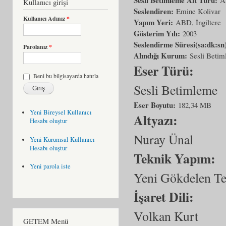
Kullanıcı girişi
Seslendiren:
Emine Kolivar
Kullanıcı Adınız
*
Yapım Yeri:
ABD, İngiltere
Gösterim Yılı:
2003
Seslendirme Süresi(sa:dk:sn
Parolanız
*
Alındığı Kurum:
Sesli Beti
Eser Türü:
Beni bu bilgisayarda hatırla
Sesli Betimleme
Eser Boyutu:
182,34 MB
Yeni Bireysel Kullanıcı
Altyazı:
Hesabı oluştur
Nuray Ünal
Yeni Kurumsal Kullanıcı
Hesabı oluştur
Teknik Yapım:
Yeni parola iste
Yeni Gökdelen T
İşaret Dili:
Volkan Kurt
GETEM Menü