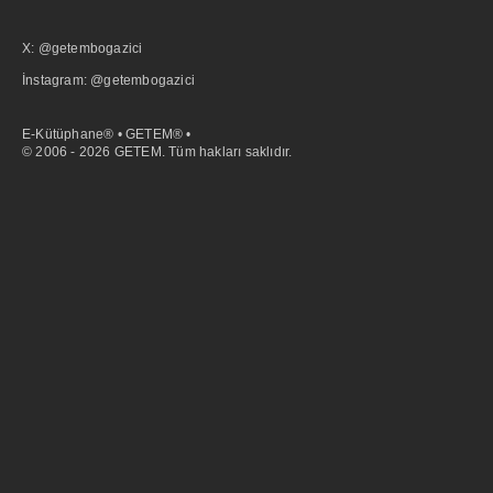
X: @getembogazici
İnstagram: @getembogazici
E-Kütüphane® • GETEM® •
© 2006 - 2026 GETEM. Tüm hakları saklıdır.