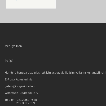
Menüye Dön
İletişim
Her türlü konuda bize ulaşmak için asagıdaki iletişim yollarını kullanabilirsini
E-Posta Adreslerimiz:
getem@bogazici.edu.tr
WhatsApp:
05393089577
Telefon: 0212 359 7538
0212 359 7659