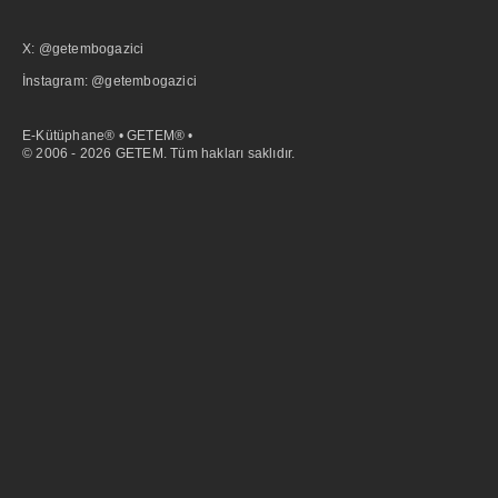
X: @getembogazici
İnstagram: @getembogazici
E-Kütüphane® • GETEM® •
© 2006 - 2026 GETEM. Tüm hakları saklıdır.