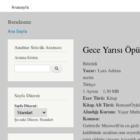
Anasayfa
Buradasınız
Ana Sayfa
Gece Yarısı Öp
Anahtar Sözcük Araması
Arama formu
Bitirildi
Ara
Yazar:
Lara Adrian
metin
Türkçe
1 Ayrım
1,30 MB
Sayfa Düzeni
Eser Türü:
Kitap
Kitap Alt Türü:
Roman/Öyk
Sayfa Düzeni:
Alındığı Kurum:
Yaşar Mutl
Konusu:
Şu anki Düzen:
Standart
Gabrielle Maxwelli'in en gizli
kulübünde uzaktan onu seyrediy
tanıt olduğu cinayet, karanlık