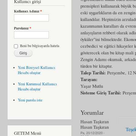
Kullanıcı girişi
prensipleri kullanarak büyük b
Kullanıcı Adınız
*
eski uygarlıkların da en zengin
kullandılar. Hepimizin arzuladı
kazanmanın kuralları da evrens
Parolanız
*
anlayışların rehberi olarak adl
öyküler"ini bilmektedir. Ekono
cezbedici ve eğitici hikayeler 
Beni bu bilgisayarda hatırla
gösterecek olan bu kitap mali p
Zengin Adamı okumak, arkadaşl
türden bir kitaptır.
Yeni Bireysel Kullanıcı
Talep Tarihi:
Perşembe, 12 N
Hesabı oluştur
Tarayan:
Yeni Kurumsal Kullanıcı
Yaşar Mutlu
Hesabı oluştur
Sisteme Giriş Tarihi:
Perşem
Yeni parola iste
Yorumlar
Hasan Taşkıran
Hasan Taşkıran
Teşe
GETEM Menü
Pa, 20/12/2020 -