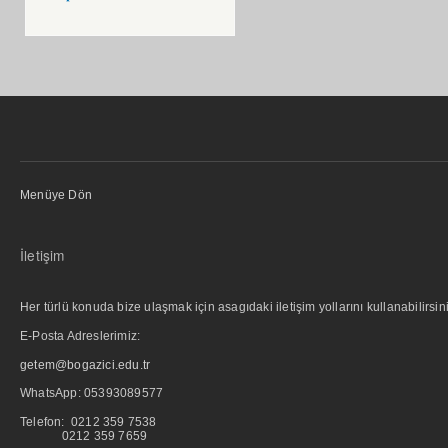
Menüye Dön
İletişim
Her türlü konuda bize ulaşmak için asagıdaki iletişim yollarını kullanabilirsini
E-Posta Adreslerimiz:
getem@bogazici.edu.tr
WhatsApp:
05393089577
Telefon: 0212 359 7538
0212 359 7659