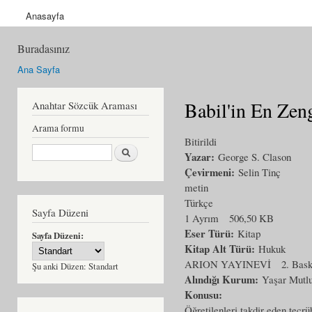
Anasayfa
Buradasınız
Ana Sayfa
Babil'in En Ze
Anahtar Sözcük Araması
Arama formu
Bitirildi
Ara
Yazar:
George S. Clason
Çevirmeni:
Selin Tinç
metin
Türkçe
Sayfa Düzeni
1 Ayrım
506,50 KB
Eser Türü:
Kitap
Sayfa Düzeni:
Kitap Alt Türü:
Hukuk
ARION YAYINEVİ
2. Bask
Şu anki Düzen:
Standart
Alındığı Kurum:
Yaşar Mutl
Konusu:
Öğretilenleri takdir eden tecrü