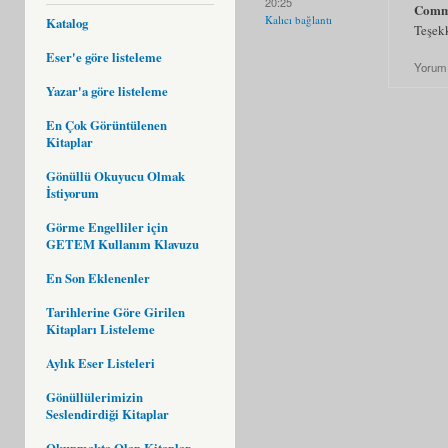
20:25
Comm
Kalıcı bağlantı
Katalog
Teşek
Eser'e göre listeleme
Yorum
Yazar'a göre listeleme
En Çok Görüntülenen
Kitaplar
Gönüllü Okuyucu Olmak
İstiyorum
Görme Engelliler için
GETEM Kullanım Klavuzu
En Son Eklenenler
Tarihlerine Göre Girilen
Kitapları Listeleme
Aylık Eser Listeleri
Gönüllülerimizin
Seslendirdiği Kitaplar
Okunmakta Olan Kitaplar