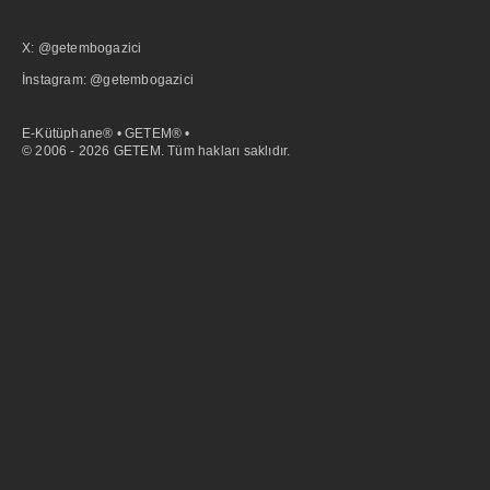
X: @getembogazici
İnstagram: @getembogazici
E-Kütüphane® • GETEM® •
© 2006 - 2026 GETEM. Tüm hakları saklıdır.