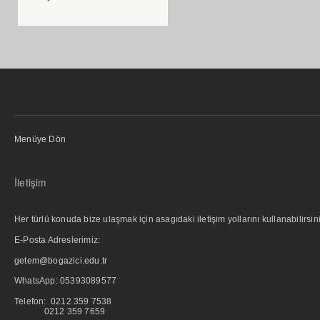
Menüye Dön
İletişim
Her türlü konuda bize ulaşmak için asagıdaki iletişim yollarını kullanabilirsini
E-Posta Adreslerimiz:
getem@bogazici.edu.tr
WhatsApp:
05393089577
Telefon: 0212 359 7538
0212 359 7659