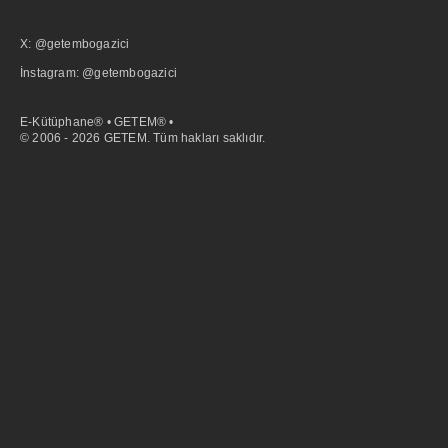
X: @getembogazici
İnstagram: @getembogazici
E-Kütüphane® • GETEM® •
© 2006 - 2026 GETEM. Tüm hakları saklıdır.