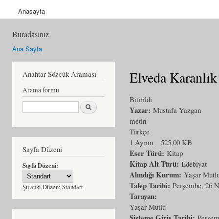
Anasayfa
Buradasınız
Ana Sayfa
Elveda Karanlık
Anahtar Sözcük Araması
Arama formu
Bitirildi
Ara
Yazar:
Mustafa Yazgan
metin
Türkçe
1 Ayrım
525,00 KB
Sayfa Düzeni
Eser Türü:
Kitap
Kitap Alt Türü:
Edebiyat
Sayfa Düzeni:
Alındığı Kurum:
Yaşar Mutl
Talep Tarihi:
Perşembe, 26 N
Şu anki Düzen:
Standart
Tarayan:
Yaşar Mutlu
Sisteme Giriş Tarihi:
Perşem