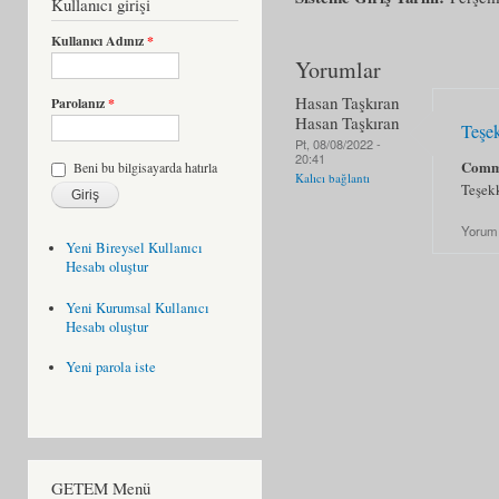
Kullanıcı girişi
Kullanıcı Adınız
*
Yorumlar
Hasan Taşkıran
Parolanız
*
Hasan Taşkıran
Teşe
Pt, 08/08/2022 -
20:41
Comm
Beni bu bilgisayarda hatırla
Kalıcı bağlantı
Teşek
Yorum
Yeni Bireysel Kullanıcı
Hesabı oluştur
Yeni Kurumsal Kullanıcı
Hesabı oluştur
Yeni parola iste
GETEM Menü