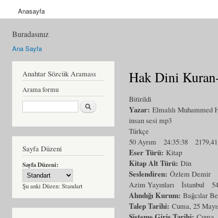
Anasayfa
Buradasınız
Ana Sayfa
Hak Dini Kuran-ı
Anahtar Sözcük Araması
Arama formu
Bitirildi
Ara
Yazar:
Elmalılı Muhammed H
insan sesi mp3
Türkçe
50 Ayrım
24:35:38
2179,4
Sayfa Düzeni
Eser Türü:
Kitap
Kitap Alt Türü:
Din
Sayfa Düzeni:
Seslendiren:
Özlem Demir
Azim Yayınları
İstanbul
5
Şu anki Düzen:
Standart
Alındığı Kurum:
Bağcılar Be
Talep Tarihi:
Cuma, 25 Mayıs
Sisteme Giriş Tarihi:
Cuma, 