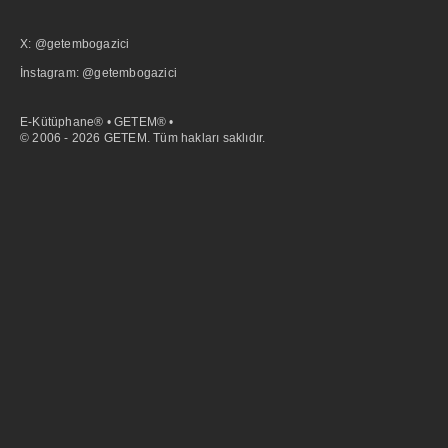
X: @getembogazici
İnstagram: @getembogazici
E-Kütüphane® • GETEM® •
© 2006 - 2026 GETEM. Tüm hakları saklıdır.