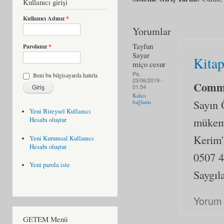
Kullanıcı girişi
Kullanıcı Adınız
*
Yorumlar
Tayfun
Parolanız
*
Sayar
Kita
miço cesur
Pa,
Beni bu bilgisayarda hatırla
23/06/2019 -
Comm
01:54
Kalıcı
Sayın 
bağlantı
Yeni Bireysel Kullanıcı
mükemm
Hesabı oluştur
Kerim'
Yeni Kurumsal Kullanıcı
Hesabı oluştur
0507 4
Yeni parola iste
Saygıl
Yorum 
GETEM Menü