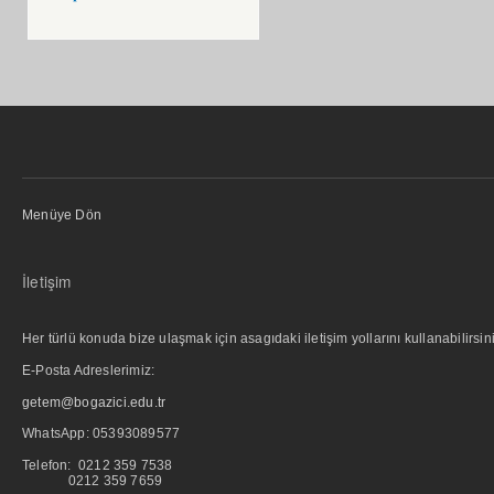
Menüye Dön
İletişim
Her türlü konuda bize ulaşmak için asagıdaki iletişim yollarını kullanabilirsini
E-Posta Adreslerimiz:
getem@bogazici.edu.tr
WhatsApp:
05393089577
Telefon: 0212 359 7538
0212 359 7659