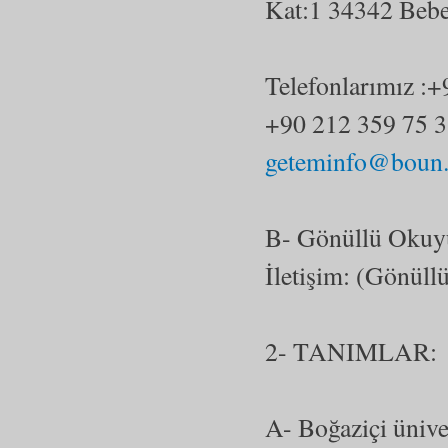
Kat:1 34342 Bebek
Telefonlarımız :
+90 212 359 7
geteminfo@boun.
B- Gönüllü Okuy
İletişim: (Gönüll
2- TANIMLAR: iş
A- Boğaziçi ünive