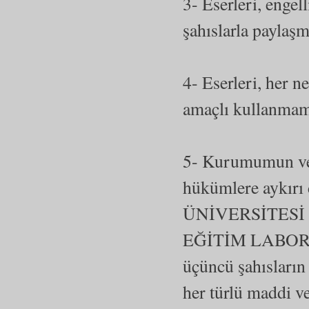
3- Eserleri, engel
şahıslarla paylaş
4- Eserleri, her ne
amaçlı kullanmam
5- Kurumumun vey
hükümlere aykırı
ÜNİVERSİTESİ
EĞİTİM LABO
üçüncü şahısların 
her türlü maddi v