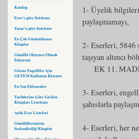
1- Üyelik bilgiler
Katalog
Eser'e göre listeleme
paylaşmamayı,
Yazar'a göre listeleme
En Çok Görüntülenen
2- Eserleri, 5846 
Kitaplar
taşıyan altın
Gönüllü Okuyucu Olmak
İstiyorum
EK 11. MADDES
Görme Engelliler için
GETEM Kullanım Klavuzu
En Son Eklenenler
3- Eserleri, engel
Tarihlerine Göre Girilen
şahıslarla paylaş
Kitapları Listeleme
Aylık Eser Listeleri
Gönüllülerimizin
4- Eserleri, her ne
Seslendirdiği Kitaplar
Okunmakta Olan Kitaplar