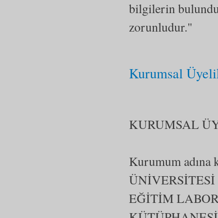
bilgilerin bulund
zorunludur."
Kurumsal Üyeli
KURUMSAL ÜY
Kurumum adına k
ÜNİVERSİTESİ
EĞİTİM LABOR
KÜTÜPHANESİ’ND