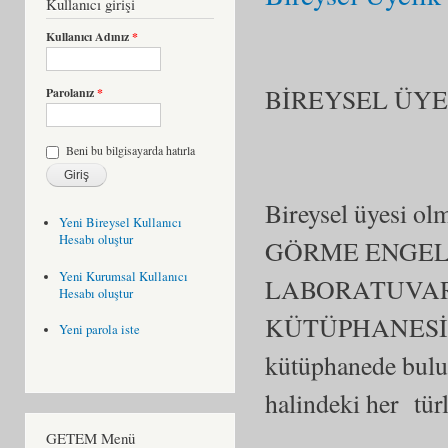
Kullanıcı girişi
Kullanıcı Adınız
*
BİREYSEL ÜYE
Parolanız
*
Beni bu bilgisayarda hatırla
Bireysel üyesi 
Yeni Bireysel Kullanıcı
Hesabı oluştur
GÖRME ENGELL
Yeni Kurumsal Kullanıcı
LABORATUVARI
Hesabı oluştur
KÜTÜPHANESİ’ND
Yeni parola iste
kütüphanede bulun
halindeki her türl
GETEM Menü