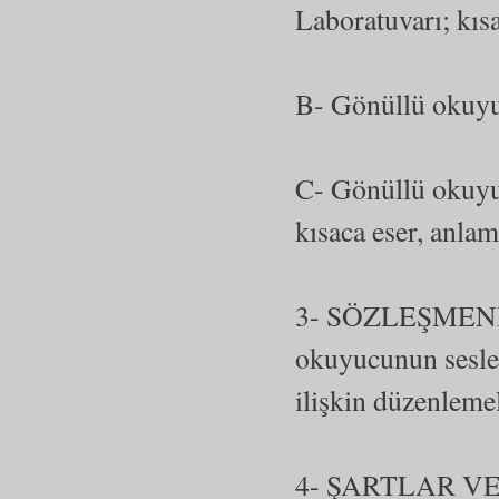
Laboratuvarı; kı
B- Gönüllü okuyu
C- Gönüllü okuyuc
kısaca eser, anlam
3- SÖZLEŞMENİN
okuyucunun seslen
ilişkin düzenlemel
4- ŞARTLAR 