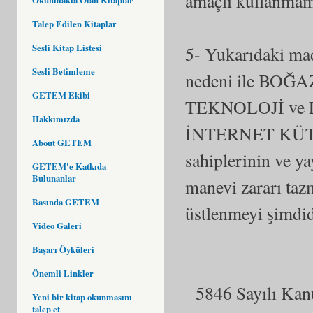
amaçlı kullanmam
Talep Edilen Kitaplar
Sesli Kitap Listesi
5- Yukarıdaki mad
Sesli Betimleme
nedeni ile BO
GETEM Ekibi
TEKNOLOJİ ve
Hakkımızda
İNTERNET KÜTÜP
About GETEM
sahiplerinin ve ya
GETEM'e Katkıda
Bulunanlar
manevi zararı taz
Basında GETEM
üstlenmeyi şimdi
Video Galeri
Başarı Öyküleri
Önemli Linkler
5846 Sayılı Kanu
Yeni bir kitap okunmasını
talep et