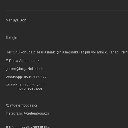
Menüye Dön
İletişim
Her türlü konuda bize ulaşmak için asagıdaki iletişim yollarını kullanabilirsini
E-Posta Adreslerimiz:
getem@bogazici.edu.tr
WhatsApp:
05393089577
Telefon: 0212 359 7538
0212 359 7659
X: @getembogazici
İnstagram: @getembogazici
E-Kütüphane® • GETEM® •