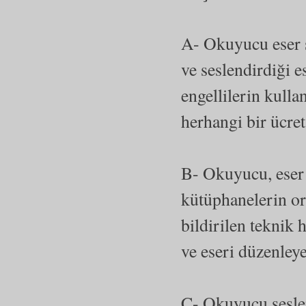
A- Okuyucu eser 
ve seslendirdiği 
engellilerin kull
herhangi bir ücre
B- Okuyucu, eser 
kütüphanelerin or
bildirilen teknik
ve eseri düzenley
C- Okuyucu seslen