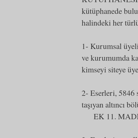
kütüphanede bulun
halindeki her türl
1- Kurumsal üyeli
ve kurumumda kayı
kimseyi siteye üy
2- Eserleri, 5846 
taşıyan altın
EK 11. MADDES