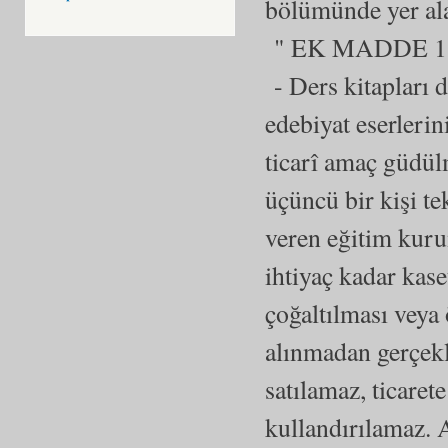
bölümünde yer al
" EK MADDE 1
- Ders kitapları d
edebiyat eserlerin
ticarî amaç güdülm
üçüncü bir kişi te
veren eğitim kuru
ihtiyaç kadar kase
çoğaltılması veya
alınmadan gerçekle
satılamaz, ticare
kullandırılamaz. A