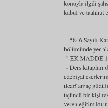
konuyla ilgili şa
kabul ve taahhüt 
5846 Sayılı Kan
bölümünde yer al
" EK MADDE 1
- Ders kitapları d
edebiyat eserlerin
ticarî amaç güdülm
üçüncü bir kişi te
veren eğitim kuru