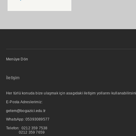
Menüye Dön
İletişim
Her türlü konuda bize ulaşmak için asagıdaki iletişim yollarını kullanabilirsini
E-Posta Adreslerimiz:
getem@bogazici.edu.tr
WhatsApp:
05393089577
Telefon: 0212 359 7538
0212 359 7659