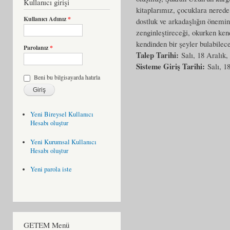
Kullanıcı girişi
kitaplarımız, çocuklara nerede,
Kullanıcı Adınız
*
dostluk ve arkadaşlığın önemin
zenginleştireceği, okurken ke
kendinden bir şeyler bulabilec
Parolanız
*
Talep Tarihi:
Salı, 18 Aralık,
Sisteme Giriş Tarihi:
Salı, 1
Beni bu bilgisayarda hatırla
Yeni Bireysel Kullanıcı
Hesabı oluştur
Yeni Kurumsal Kullanıcı
Hesabı oluştur
Yeni parola iste
GETEM Menü