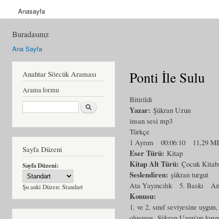
Anasayfa
Buradasınız
Ana Sayfa
Ponti İle Sulu
Anahtar Sözcük Araması
Arama formu
Bitirildi
Ara
Yazar:
Şükran Uzun
insan sesi mp3
Türkçe
1 Ayrım
00:06:10
11,29 M
Sayfa Düzeni
Eser Türü:
Kitap
Kitap Alt Türü:
Çocuk Kitab
Sayfa Düzeni:
Seslendiren:
şükran turgut
Ata Yayıncılık
5. Baskı
An
Şu anki Düzen:
Standart
Konusu:
1. ve 2. sınıf seviyesine uygun
oluşmuş, Şükran Uzun'un kurgu