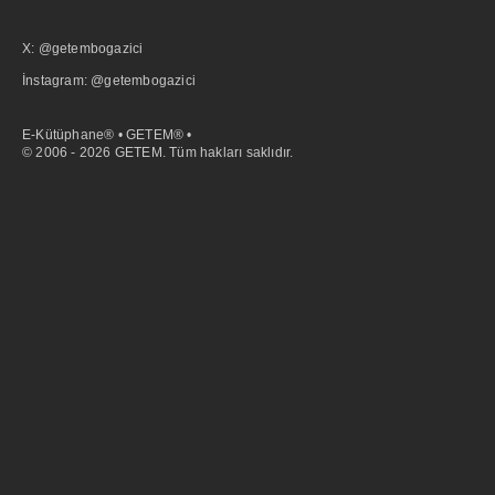
X: @getembogazici
İnstagram: @getembogazici
E-Kütüphane® • GETEM® •
© 2006 - 2026 GETEM. Tüm hakları saklıdır.