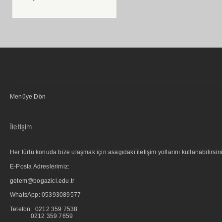
Menüye Dön
İletişim
Her türlü konuda bize ulaşmak için asagıdaki iletişim yollarını kullanabilirsini
E-Posta Adreslerimiz:
getem@bogazici.edu.tr
WhatsApp:
05393089577
Telefon: 0212 359 7538
0212 359 7659