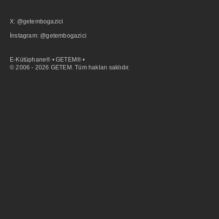
X: @getembogazici
İnstagram: @getembogazici
E-Kütüphane® • GETEM® •
© 2006 - 2026 GETEM. Tüm hakları saklıdır.