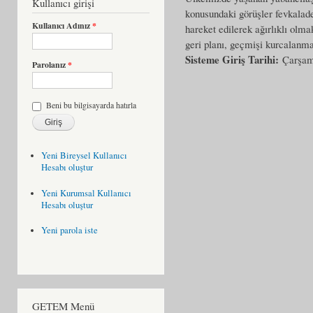
Kullanıcı girişi
konusundaki görüşler fevkalade
Kullanıcı Adınız
*
hareket edilerek ağırlıklı olma
geri planı, geçmişi kurcalanma
Sisteme Giriş Tarihi:
Çarşam
Parolanız
*
Beni bu bilgisayarda hatırla
Yeni Bireysel Kullanıcı
Hesabı oluştur
Yeni Kurumsal Kullanıcı
Hesabı oluştur
Yeni parola iste
GETEM Menü