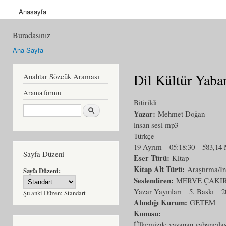
Anasayfa
Buradasınız
Ana Sayfa
Dil Kültür Yaba
Anahtar Sözcük Araması
Arama formu
Bitirildi
Ara
Yazar:
Mehmet Doğan
insan sesi mp3
Türkçe
19 Ayrım
05:18:30
583,14
Sayfa Düzeni
Eser Türü:
Kitap
Kitap Alt Türü:
Araştırma/İ
Sayfa Düzeni:
Seslendiren:
MERVE ÇAKI
Yazar Yayınları
5. Baskı
2
Şu anki Düzen:
Standart
Alındığı Kurum:
GETEM
Konusu:
Ülkemizde yaşanan yabancılaşma