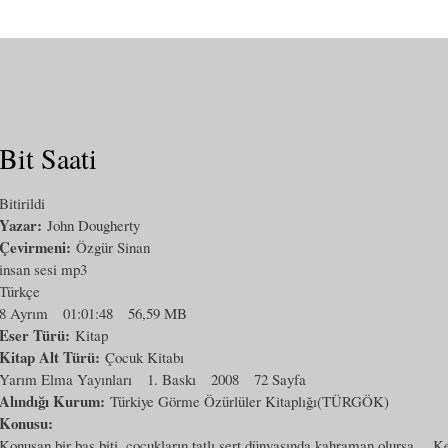
Bit Saati
Bitirildi
Yazar:
John Dougherty
Çevirmeni:
Özgür Sinan
insan sesi mp3
Türkçe
8 Ayrım
01:01:48
56,59 MB
Eser Türü:
Kitap
Kitap Alt Türü:
Çocuk Kitabı
Yarım Elma Yayınları
1. Baskı
2008
72 Sayfa
Alındığı Kurum:
Türkiye Görme Özürlüler Kitaplığı(TÜRGÖK)
Konusu:
Konuşan bir baş biti, çocukların tatlı sert dünyasında kahraman olursa… K