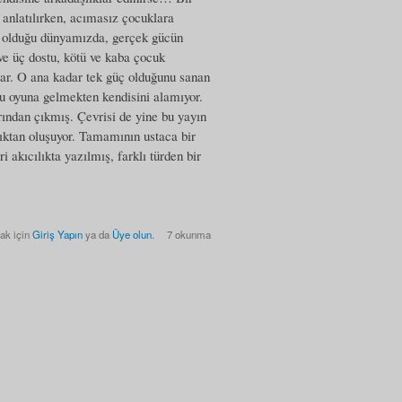
r anlatılırken, acımasız çocuklara
im olduğu dünyamızda, gerçek gücün
ve üç dostu, kötü ve kaba çocuk
lar. O ana kadar tek güç olduğunu sanan
u oyuna gelmekten kendisini alamıyor.
ından çıkmış. Çevrisi de yine bu yayın
lıktan oluşuyor. Tamamının ustaca bir
 akıcılıkta yazılmış, farklı türden bir
ak için
Giriş Yapın
ya da
Üye olun
.
7 okunma