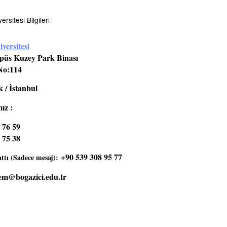
rsitesi Bilgileri
versitesi
üs Kuzey Park Binası
No:114
 / İstanbul
ız :
 76 59
 75 38
+90 539 308 95 77
tı (Sadece mesaj):
em@bogazici.edu.tr