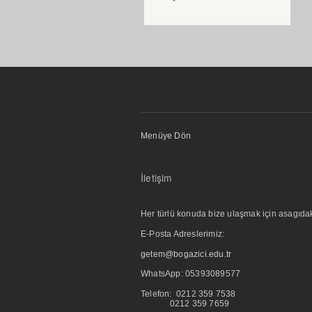
Menüye Dön
İletişim
Her türlü konuda bize ulaşmak için asagıdaki i
E-Posta Adreslerimiz:
getem@bogazici.edu.tr
WhatsApp:
05393089577
Telefon: 0212 359 7538
0212 359 7659