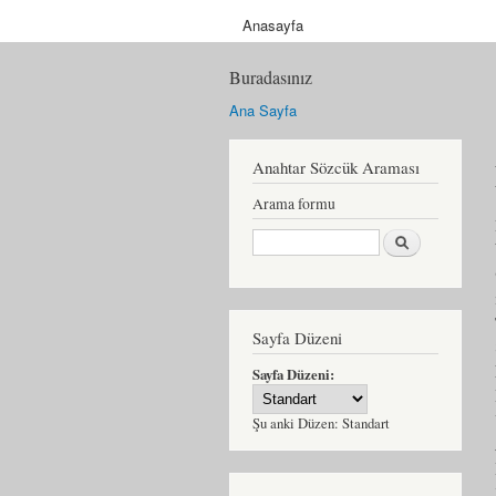
Anasayfa
Buradasınız
Ana Sayfa
Anahtar Sözcük Araması
Arama formu
Ara
Sayfa Düzeni
Sayfa Düzeni:
Şu anki Düzen:
Standart