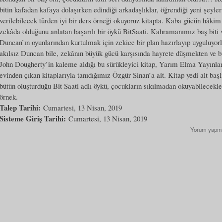
bitin kafadan kafaya dolaşırken edindiği arkadaşlıklar, öğrendiği yeni şeyle
verilebilecek türden iyi bir ders örneği okuyoruz kitapta. Kaba gücün hâk
zekâda olduğunu anlatan başarılı bir öykü BitSaati. Kahramanımız baş biti 
Duncan’ın oyunlarından kurtulmak için zekice bir plan hazırlayıp uyguluyor
akılsız Duncan bile, zekânın büyük gücü karşısında hayrete düşmekten ve b
John Dougherty’in kaleme aldığı bu sürükleyici kitap, Yarım Elma Yayınlar
evinden çıkan kitaplarıyla tanıdığımız Özgür Sinan’a ait. Kitap yedi alt baş
bütün oluşturduğu Bit Saati adlı öykü, çocukların sıkılmadan okuyabilecekleri
örnek.
Talep Tarihi:
Cumartesi, 13 Nisan, 2019
Sisteme Giriş Tarihi:
Cumartesi, 13 Nisan, 2019
Yorum yapm