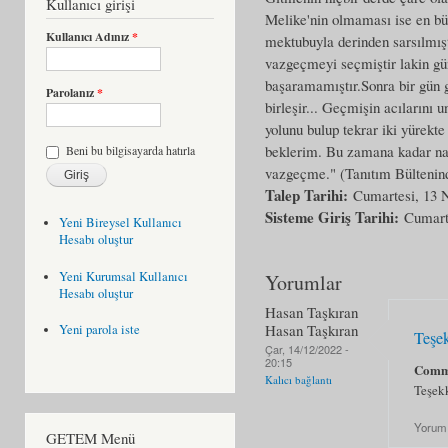
Kullanıcı girişi
Melike'nin olmaması ise en büy
Kullanıcı Adınız
*
mektubuyla derinden sarsılmışt
vazgeçmeyi seçmiştir lakin gün
başaramamıştır.Sonra bir gün ge
Parolanız
*
birleşir... Geçmişin acılarını
yolunu bulup tekrar iki yürekt
beklerim. Bu zamana kadar nas
Beni bu bilgisayarda hatırla
vazgeçme." (Tanıtım Bültenin
Talep Tarihi:
Cumartesi, 13 
Sisteme Giriş Tarihi:
Cumart
Yeni Bireysel Kullanıcı
Hesabı oluştur
Yeni Kurumsal Kullanıcı
Yorumlar
Hesabı oluştur
Hasan Taşkıran
Hasan Taşkıran
Yeni parola iste
Teşe
Çar, 14/12/2022 -
20:15
Comm
Kalıcı bağlantı
Teşek
Yorum
GETEM Menü