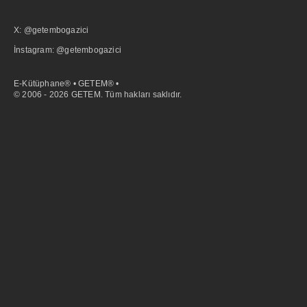
X: @getembogazici
İnstagram: @getembogazici
E-Kütüphane® • GETEM® •
© 2006 - 2026 GETEM. Tüm hakları saklıdır.