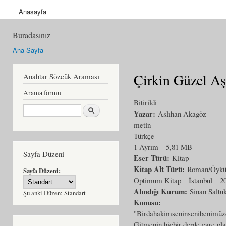
Anasayfa
Buradasınız
Ana Sayfa
Çirkin Güzel A
Anahtar Sözcük Araması
Arama formu
Bitirildi
Ara
Yazar:
Aslıhan Akagöz
metin
Türkçe
1 Ayrım
5,81 MB
Sayfa Düzeni
Eser Türü:
Kitap
Kitap Alt Türü:
Roman/Öyk
Sayfa Düzeni:
Optimum Kitap
İstanbul
2
Alındığı Kurum:
Sinan Saltu
Şu anki Düzen:
Standart
Konusu:
"Birdahakimseninsenibenimüzd
Gitmenin hiçbir derde çare ola