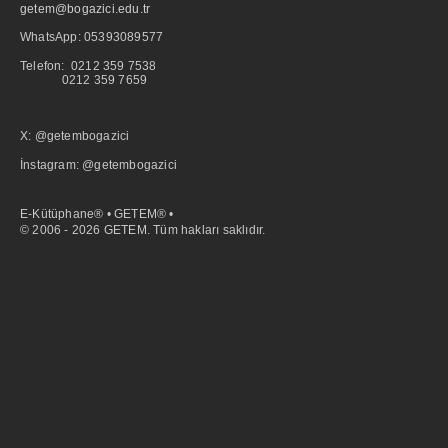
getem@bogazici.edu.tr
WhatsApp:
05393089577
Telefon: 0212 359 7538
0212 359 7659
X: @getembogazici
İnstagram: @getembogazici
E-Kütüphane® • GETEM® •
© 2006 - 2026 GETEM. Tüm hakları saklıdır.