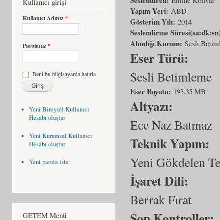
Kullanıcı girişi
Yapım Yeri:
ABD
Kullanıcı Adınız
*
Gösterim Yılı:
2014
Seslendirme Süresi(sa:dk:sn
Alındığı Kurum:
Sesli Beti
Parolanız
*
Eser Türü:
Sesli Betimleme
Beni bu bilgisayarda hatırla
Eser Boyutu:
193,35 MB
Altyazı:
Yeni Bireysel Kullanıcı
Hesabı oluştur
Ece Naz Batmaz
Yeni Kurumsal Kullanıcı
Teknik Yapım:
Hesabı oluştur
Yeni Gökdelen T
Yeni parola iste
İşaret Dili:
Berrak Fırat
Son Kontroller:
GETEM Menü