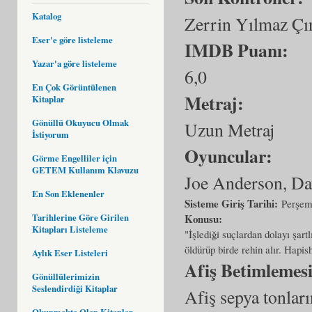
Katalog
Zerrin Yılmaz Çı
Eser'e göre listeleme
IMDB Puanı:
Yazar'a göre listeleme
6,0
En Çok Görüntülenen
Metraj:
Kitaplar
Gönüllü Okuyucu Olmak
Uzun Metraj
İstiyorum
Oyuncular:
Görme Engelliler için
GETEM Kullanım Klavuzu
Joe Anderson, Da
En Son Eklenenler
Sisteme Giriş Tarihi:
Perşem
Tarihlerine Göre Girilen
Konusu:
Kitapları Listeleme
"İşlediği suçlardan dolayı şart
öldürüp birde rehin alır. Hapi
Aylık Eser Listeleri
Afiş Betimlemes
Gönüllülerimizin
Seslendirdiği Kitaplar
Afiş sepya tonlar
Okunmakta Olan Kitaplar