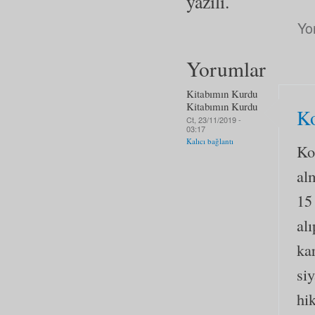
yazılı.
Yo
Yorumlar
Kitabımın Kurdu
Kitabımın Kurdu
K
Ct, 23/11/2019 -
03:17
Kalıcı bağlantı
Ko
al
15
al
kar
si
hi