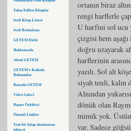
ortanın biraz alt
Talep Edilen Kitaplar
rengi harflerle 
Sesli Kitap Listesi
U harfini sol ucu 
Sesli Betimleme
çizgisi hem aşağı 
GETEM Ekibi
doğru uzayarak afi
Hakkımızda
harflerinin arası
About GETEM
yazılı. Sol alt k
GETEM'e Katkıda
Bulunanlar
siyah tenli, kalın
Basında GETEM
Alnından yukarısı
Video Galeri
dönük olan Raymo
Başarı Öyküleri
mimik yok. Üstün
Önemli Linkler
Yeni bir kitap okunmasını
var. Sadece göğsü
talep et