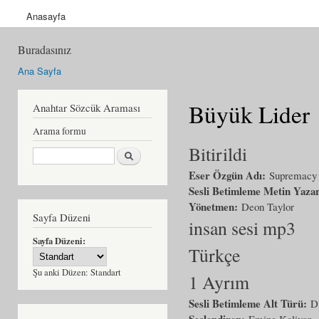
Anasayfa
Buradasınız
Ana Sayfa
Büyük Lider
Anahtar Sözcük Araması
Arama formu
Bitirildi
Ara
Eser Özgün Adı:
Supremacy
Sesli Betimleme Metin Yaza
Yönetmen:
Deon Taylor
Sayfa Düzeni
insan sesi mp3
Sayfa Düzeni:
Türkçe
Şu anki Düzen:
Standart
1 Ayrım
Sesli Betimleme Alt Türü:
D
Seslendiren:
Emine Kolivar