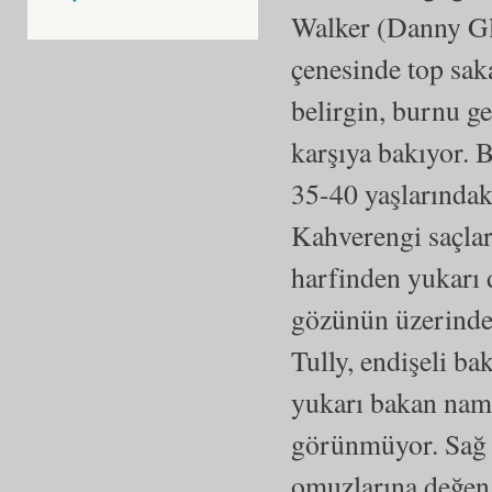
Walker (Danny Glo
çenesinde top saka
belirgin, burnu ge
karşıya bakıyor. 
35-40 yaşlarındak
Kahverengi saçları
harfinden yukarı 
gözünün üzerinden 
Tully, endişeli ba
yukarı bakan nam
görünmüyor. Sağ ü
omuzlarına değen 