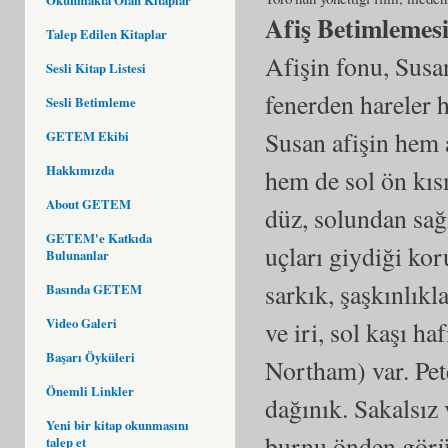
Afiş Betimlemes
Talep Edilen Kitaplar
Afişin fonu, Susa
Sesli Kitap Listesi
fenerden hareler h
Sesli Betimleme
Susan afişin hem 
GETEM Ekibi
Hakkımızda
hem de sol ön kıs
About GETEM
düz, solundan sağı
GETEM'e Katkıda
uçları giydiği ko
Bulunanlar
sarkık, şaşkınlıkl
Basında GETEM
Video Galeri
ve iri, sol kaşı h
Başarı Öyküleri
Northam) var. Pete
Önemli Linkler
dağınık. Sakalsız 
Yeni bir kitap okunmasını
burnu önden görü
talep et