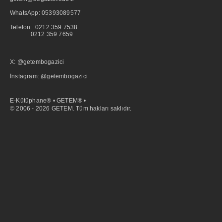
WhatsApp:
05393089577
Telefon: 0212 359 7538
0212 359 7659
X: @getembogazici
İnstagram: @getembogazici
E-Kütüphane® • GETEM® •
© 2006 - 2026 GETEM. Tüm hakları saklıdır.