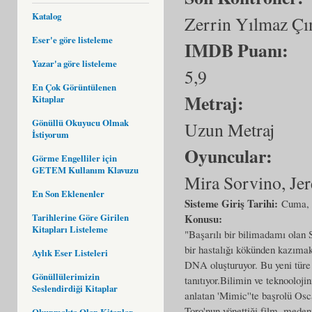
Katalog
Zerrin Yılmaz Çı
Eser'e göre listeleme
IMDB Puanı:
Yazar'a göre listeleme
5,9
En Çok Görüntülenen
Metraj:
Kitaplar
Gönüllü Okuyucu Olmak
Uzun Metraj
İstiyorum
Oyuncular:
Görme Engelliler için
GETEM Kullanım Klavuzu
Mira Sorvino, J
En Son Eklenenler
Sisteme Giriş Tarihi:
Cuma, 
Tarihlerine Göre Girilen
Konusu:
Kitapları Listeleme
"Başarılı bir bilimadamı olan 
bir hastalığı kökünden kazımak i
Aylık Eser Listeleri
DNA oluşturuyor. Bu yeni türe
Gönüllülerimizin
tanıtıyor.Bilimin ve teknooloji
Seslendirdiği Kitaplar
anlatan 'Mimic''te başrolü Osc
Toro'nun yönettiği film, meden
Okunmakta Olan Kitaplar