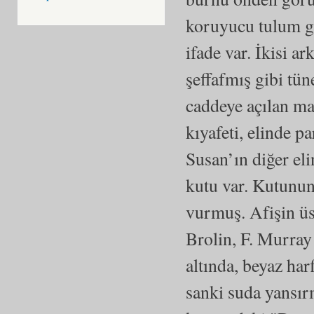
koruyucu tulum gi
ifade var. İkisi a
şeffafmış gibi tü
caddeye açılan ma
kıyafeti, elinde p
Susan’ın diğer el
kutu var. Kutunun
vurmuş. Afişin ü
Brolin, F. Murray
altında, beyaz har
sanki suda yansır