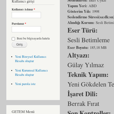
Kullanıcı girişi
Yapım Yeri:
ABD
Kullanıcı Adınız
*
Gösterim Yılı:
1998
Seslendirme Süresi(sa:dk:sn
Alındığı Kurum:
Sesli Beti
Parolanız
*
Eser Türü:
Sesli Betimleme
Beni bu bilgisayarda hatırla
Eser Boyutu:
185,18 MB
Altyazı:
Yeni Bireysel Kullanıcı
Hesabı oluştur
Gülay Yılmaz
Yeni Kurumsal Kullanıcı
Teknik Yapım:
Hesabı oluştur
Yeni Gökdelen T
Yeni parola iste
İşaret Dili:
Berrak Fırat
Son Kontroller:
GETEM Menü