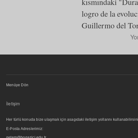
kısmındaki "Duran
logro de la evoluc
Guillermo del Tor
Yo
Menüye Dön
İletişim
Her türlü konuda bize ulaşmak için asagıdaki iletişim yollarını kullanabilirsini
E-Posta Adreslerimiz:
getem@bogazici.edu.tr