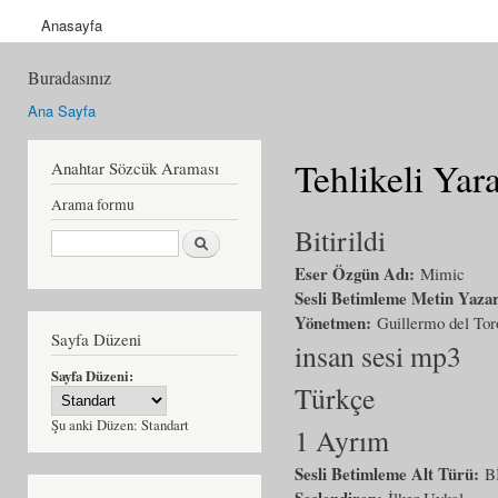
Anasayfa
Buradasınız
Ana Sayfa
Tehlikeli Yara
Anahtar Sözcük Araması
Arama formu
Bitirildi
Ara
Eser Özgün Adı:
Mimic
Sesli Betimleme Metin Yaza
Yönetmen:
Guillermo del Tor
Sayfa Düzeni
insan sesi mp3
Sayfa Düzeni:
Türkçe
Şu anki Düzen:
Standart
1 Ayrım
Sesli Betimleme Alt Türü:
B
Seslendiren:
İlker Uykal