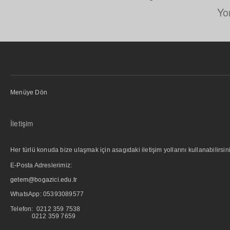
Yo
Menüye Dön
İletişim
Her türlü konuda bize ulaşmak için asagıdaki iletişim yollarını kullanabilirsini
E-Posta Adreslerimiz:
getem@bogazici.edu.tr
WhatsApp:
05393089577
Telefon: 0212 359 7538
0212 359 7659