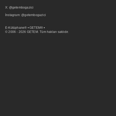
X: @getembogazici
İnstagram: @getembogazici
E-Kütüphane® • GETEM® •
© 2006 - 2026 GETEM. Tüm hakları saklıdır.