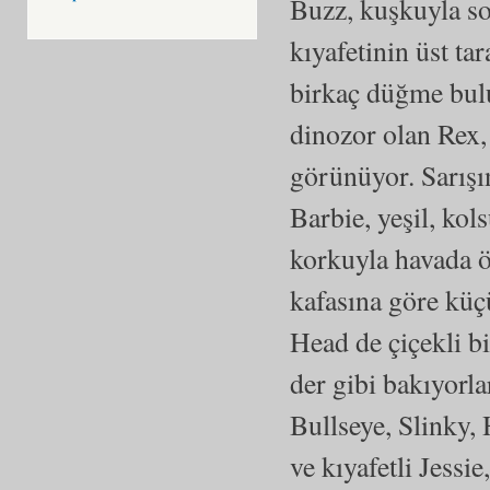
Buzz, kuşkuyla so
kıyafetinin üst ta
birkaç düğme bul
dinozor olan Rex,
görünüyor. Sarışı
Barbie, yeşil, kol
korkuyla havada ö
kafasına göre küçü
Head de çiçekli b
der gibi bakıyorla
Bullseye, Slinky,
ve kıyafetli Jessi