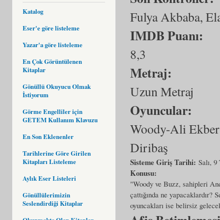
Katalog
Fulya Akbaba, El
Eser'e göre listeleme
IMDB Puanı:
Yazar'a göre listeleme
8,3
En Çok Görüntülenen
Metraj:
Kitaplar
Gönüllü Okuyucu Olmak
Uzun Metraj
İstiyorum
Oyuncular:
Görme Engelliler için
GETEM Kullanım Klavuzu
Woody-Ali Ekber 
En Son Eklenenler
Diribaş
Tarihlerine Göre Girilen
Sisteme Giriş Tarihi:
Kitapları Listeleme
Salı, 
Konusu:
Aylık Eser Listeleri
"Woody ve Buzz, sahipleri And
çattığında ne yapacaklardır? 
Gönüllülerimizin
Seslendirdiği Kitaplar
oyuncakları ise belirsiz gelece
Afiş Betimlemes
Okunmakta Olan Kitaplar