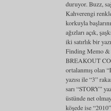
duruyor. Buzz, sa
Kahverengi renkle
korkuyla başlarını
ağızları açık, şaş
iki satırlık bir ya
Finding Memo & U
BREAKOUT COME
ortalanmış olan
yazısı ile “3” rak
sarı “STORY” yazı
üstünde net olmay
köşede ise “2010”