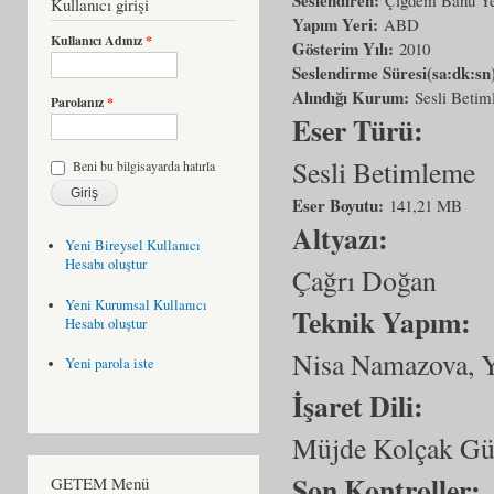
Kullanıcı girişi
Yapım Yeri:
ABD
Kullanıcı Adınız
*
Gösterim Yılı:
2010
Seslendirme Süresi(sa:dk:sn
Alındığı Kurum:
Sesli Beti
Parolanız
*
Eser Türü:
Sesli Betimleme
Beni bu bilgisayarda hatırla
Eser Boyutu:
141,21 MB
Altyazı:
Yeni Bireysel Kullanıcı
Hesabı oluştur
Çağrı Doğan
Yeni Kurumsal Kullanıcı
Teknik Yapım:
Hesabı oluştur
Nisa Namazova, 
Yeni parola iste
İşaret Dili:
Müjde Kolçak Gü
Son Kontroller:
GETEM Menü