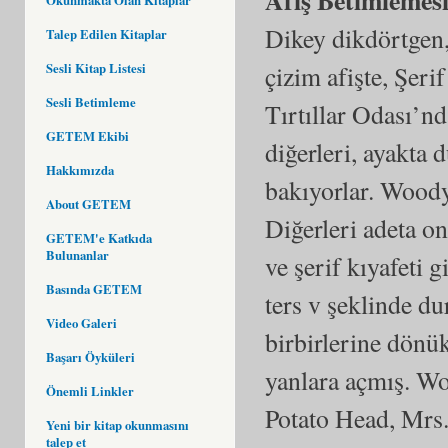
Dikey dikdörtgen,
Talep Edilen Kitaplar
Sesli Kitap Listesi
çizim afişte, Şeri
Sesli Betimleme
Tırtıllar Odası’n
GETEM Ekibi
diğerleri, ayakta 
Hakkımızda
bakıyorlar. Woody
About GETEM
Diğerleri adeta o
GETEM'e Katkıda
Bulunanlar
ve şerif kıyafeti
Basında GETEM
ters v şeklinde d
Video Galeri
birbirlerine dönük
Başarı Öyküleri
yanlara açmış. Wo
Önemli Linkler
Potato Head, Mrs.
Yeni bir kitap okunmasını
talep et