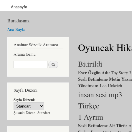
Anasayfa
Buradasınız
Ana Sayfa
Oyuncak Hika
Anahtar Sözcük Araması
Arama formu
Bitirildi
Ara
Eser Özgün Adı:
Toy Story 3
Sesli Betimleme Metin Yaza
Yönetmen:
Lee Unkrich
Sayfa Düzeni
insan sesi mp3
Sayfa Düzeni:
Türkçe
Şu anki Düzen:
Standart
1 Ayrım
Sesli Betimleme Alt Türü:
A
Seslendiren:
Çiğdem Banu Yeş