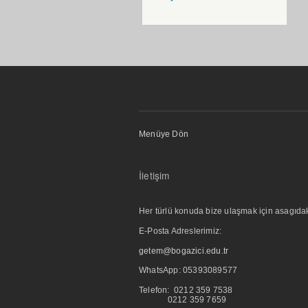
Menüye Dön
İletişim
Her türlü konuda bize ulaşmak için asagıdaki i
E-Posta Adreslerimiz:
getem@bogazici.edu.tr
WhatsApp:
05393089577
Telefon: 0212 359 7538
0212 359 7659