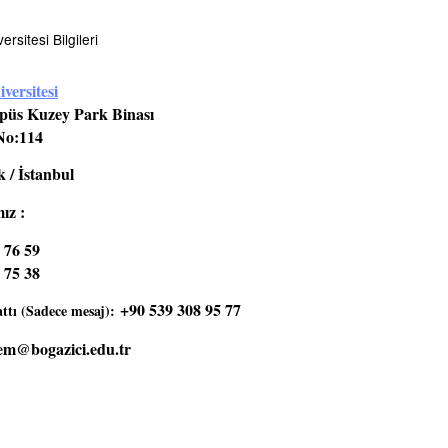
rsitesi Bilgileri
versitesi
üs Kuzey Park Binası
No:114
 / İstanbul
ız :
 76 59
 75 38
+90 539 308 95 77
tı (Sadece mesaj):
em@bogazici.edu.tr