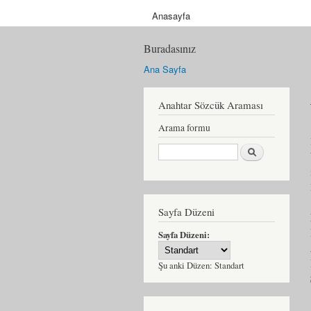
Anasayfa
Buradasınız
Ana Sayfa
Anahtar Sözcük Araması
Arama formu
Ara
Sayfa Düzeni
Sayfa Düzeni:
Şu anki Düzen:
Standart