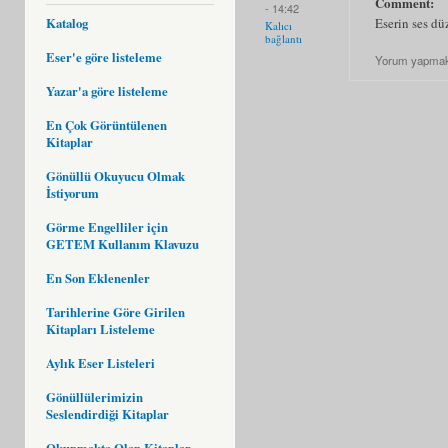
Comment:
- 14:42
Katalog
Eserin ses dü
Kalıcı
bağlantı
Eser'e göre listeleme
Yorum yapmak
Yazar'a göre listeleme
En Çok Görüntülenen
Kitaplar
Gönüllü Okuyucu Olmak
İstiyorum
Görme Engelliler için
GETEM Kullanım Klavuzu
En Son Eklenenler
Tarihlerine Göre Girilen
Kitapları Listeleme
Aylık Eser Listeleri
Gönüllülerimizin
Seslendirdiği Kitaplar
Okunmakta Olan Kitaplar