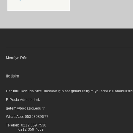
Menüye Dön
İletişim
Her türlü konuda bize ulaşmak için asagıdaki iletişim yollarını kullanabilirsini
E-Posta Adreslerimiz:
getem@bogazici.edu.tr
WhatsApp:
05393089577
Telefon: 0212 359 7538
0212 359 7659