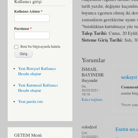
Kullanıcı girişi
tarih yazılır, değişme kaçınıl
Kullanıcı Adınız
*
boyunca egemen olmuş iki derebe
zamanların gereklerine uyum sa
"bataklıktan kurtulmaya yüz tu
Parolanız
*
Talep Tarihi:
Cuma, 20 Eylül
Sisteme Giriş Tarihi:
Salı, 3
Beni bu bilgisayarda hatırla
Yorumlar
İSMAİL
Yeni Bireysel Kullanıcı
Hesabı oluştur
BAYINDIR
seskayıt
ibayındır
Yeni Kurumsal Kullanıcı
Sa,
Commen
30/03/2021 -
Hesabı oluştur
eserin bir
18:16
Kalıcı bağlantı
Yeni parola iste
Yorum yap
solodzol
Eserin ses
Çar,
GETEM Menü
31/03/2021