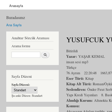
Anasayfa
Buradasınız
Ana Sayfa
YUSUFCUK YUS
Anahtar Sözcük Araması
Arama formu
Bitirildi
Ara
Yazar:
YAŞAR KEMAL
insan sesi mp3
Türkçe
76 Ayrım
22:20:48
1663,8
Sayfa Düzeni
Eser Türü:
Kitap
Kitap Alt Türü:
Roman/Öyk
Sayfa Düzeni:
Seslendiren:
Önder Fırat Serh
Yapı Kredi Yayınları
8. Bask
Şu anki Düzen:
Standart
Alındığı Kurum:
Altınokta K
Konusu:
Akçasazın Ağaları tarihle, zam