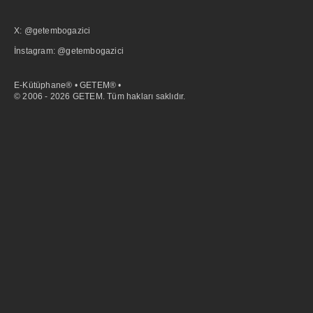
X: @getembogazici
İnstagram: @getembogazici
E-Kütüphane® • GETEM® •
© 2006 - 2026 GETEM. Tüm hakları saklıdır.