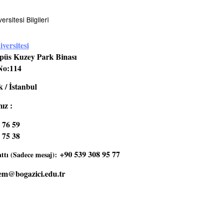
rsitesi Bilgileri
versitesi
üs Kuzey Park Binası
No:114
 / İstanbul
ız :
 76 59
 75 38
+90 539 308 95 77
tı (Sadece mesaj):
em@bogazici.edu.tr