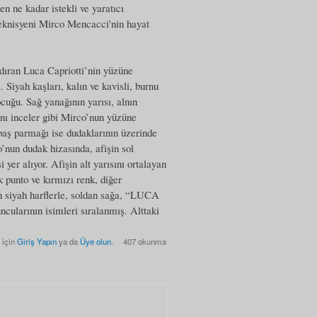
en ne kadar istekli ve yaratıcı
s teknisyeni Mirco Mencacci'nin hayat
dıran Luca Capriotti’nin yüzüne
Siyah kaşları, kalın ve kavisli, burnu
cuğu. Sağ yanağının yarısı, alnın
ını inceler gibi Mirco’nun yüzüne
 baş parmağı ise dudaklarının üzerinde
’nun dudak hizasında, afişin sol
 yer alıyor. Afişin alt yarısını ortalayan
unto ve kırmızı renk, diğer
n siyah harflerle, soldan sağa, “LUCA
ının isimleri sıralanmış. Alttaki
 için
Giriş Yapın
ya da
Üye olun
.
407 okunma