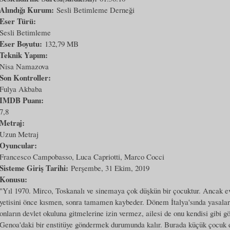
Alındığı Kurum:
Sesli Betimleme Derneği
Eser Türü:
Sesli Betimleme
Eser Boyutu:
132,79 MB
Teknik Yapım:
Nisa Namazova
Son Kontroller:
Fulya Akbaba
IMDB Puanı:
7,8
Metraj:
Uzun Metraj
Oyuncular:
Francesco Campobasso, Luca Capriotti, Marco Cocci
Sisteme Giriş Tarihi:
Perşembe, 31 Ekim, 2019
Konusu:
"Yıl 1970. Mirco, Toskanalı ve sinemaya çok düşkün bir çocuktur. Ancak ev
yetisini önce kısmen, sonra tamamen kaybeder. Dönem İtalya'sında yasalar k
onların devlet okuluna gitmelerine izin vermez, ailesi de onu kendisi gibi 
Genoa'daki bir enstitüye göndermek durumunda kalır. Burada küçük çocuk e