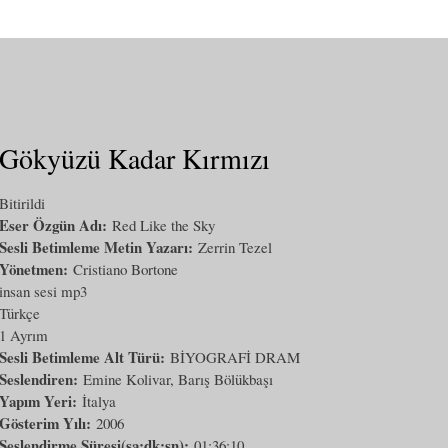
Gökyüzü Kadar Kırmızı
Bitirildi
Eser Özgün Adı:
Red Like the Sky
Sesli Betimleme Metin Yazarı:
Zerrin Tezel
Yönetmen:
Cristiano Bortone
insan sesi mp3
Türkçe
1 Ayrım
Sesli Betimleme Alt Türü:
BİYOGRAFİ DRAM
Seslendiren:
Emine Kolivar, Barış Bölükbaşı
Yapım Yeri:
İtalya
Gösterim Yılı:
2006
Seslendirme Süresi(sa:dk:sn):
01:36:10