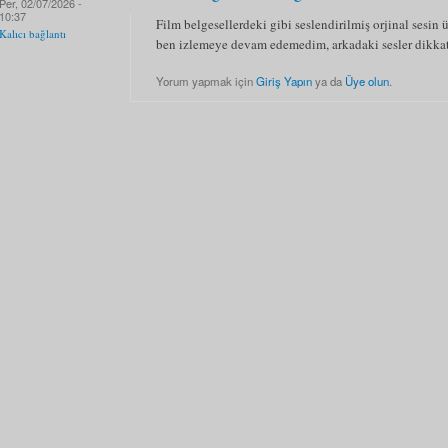
Per, 02/07/2026 -
10:37
Film belgesellerdeki gibi seslendirilmiş orjinal sesin 
Kalıcı bağlantı
ben izlemeye devam edemedim, arkadaki sesler dikka
Yorum yapmak için
Giriş Yapın
ya da
Üye olun
.