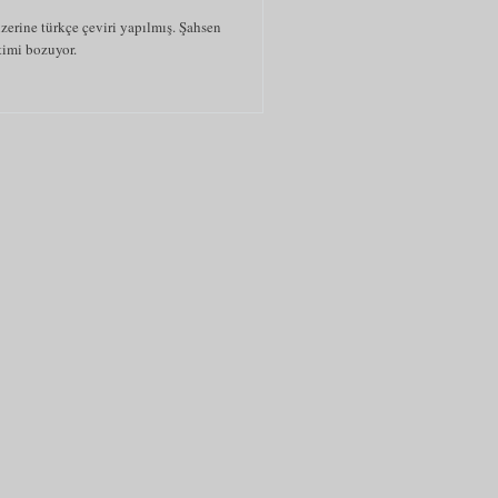
üzerine türkçe çeviri yapılmış. Şahsen
timi bozuyor.