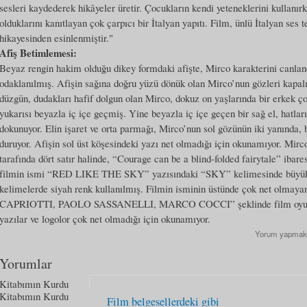
sesleri kaydederek hikâyeler üretir. Çocukların kendi yeteneklerini kullanırk
olduklarını kanıtlayan çok çarpıcı bir İtalyan yapıtı. Film, ünlü İtalyan se
hikayesinden esinlenmiştir."
Afiş Betimlemesi:
Beyaz rengin hakim olduğu dikey formdaki afişte, Mirco karakterini canlan
odaklanılmış. Afişin sağına doğru yüzü dönük olan Mirco’nun gözleri kapalı. 
düzgün, dudakları hafif dolgun olan Mirco, dokuz on yaşlarında bir erkek ço
yukarısı beyazla iç içe geçmiş. Yine beyazla iç içe geçen bir sağ el, hatlar
dokunuyor. Elin işaret ve orta parmağı, Mirco’nun sol gözünün iki yanında,
duruyor. Afişin sol üst köşesindeki yazı net olmadığı için okunamıyor. Mirco
tarafında dört satır halinde, “Courage can be a blind-folded fairytale” ibaresi
filmin ismi “RED LIKE THE SKY” yazısındaki “SKY” kelimesinde büyük p
kelimelerde siyah renk kullanılmış. Filmin isminin üstünde çok net olmaya
CAPRIOTTI, PAOLO SASSANELLI, MARCO COCCI” şeklinde film oyuncular
yazılar ve logolor çok net olmadığı için okunamıyor.
Yorum yapmak
Yorumlar
Kitabımın Kurdu
Kitabımın Kurdu
Film belgesellerdeki gibi