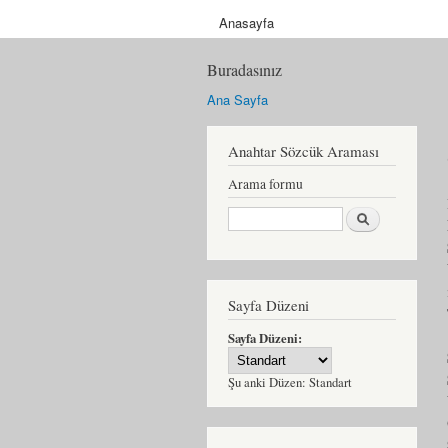
Anasayfa
Buradasınız
Ana Sayfa
Anahtar Sözcük Araması
Arama formu
Ara
Sayfa Düzeni
Sayfa Düzeni:
Şu anki Düzen:
Standart