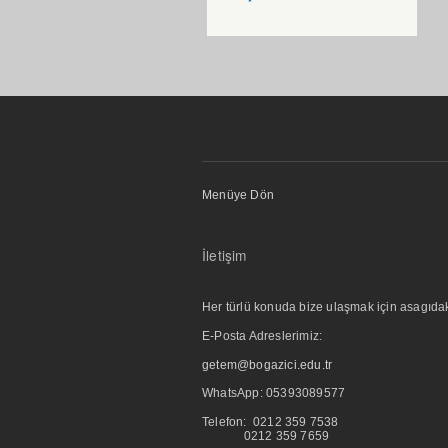
Menüye Dön
İletişim
Her türlü konuda bize ulaşmak için asagıdaki i
E-Posta Adreslerimiz:
getem@bogazici.edu.tr
WhatsApp:
05393089577
Telefon: 0212 359 7538
0212 359 7659