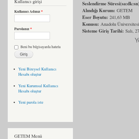
Kullanıcı girişi
Seslendirme Süresi(sa:dk:sn
Alındığı Kurum:
GETEM
Kullanıcı Adınız
*
Eser Boyutu:
241,63 MB
Konusu:
Anadolu Üniversitesi
Parolanız
*
Sisteme Giriş Tarihi:
Salı, 2
Y
Beni bu bilgisayarda hatırla
Yeni Bireysel Kullanıcı
Hesabı oluştur
Yeni Kurumsal Kullanıcı
Hesabı oluştur
Yeni parola iste
GETEM Menü