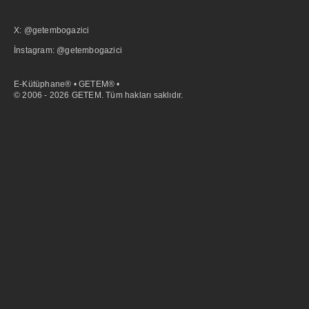
X: @getembogazici
İnstagram: @getembogazici
E-Kütüphane® • GETEM® •
© 2006 - 2026 GETEM. Tüm hakları saklıdır.