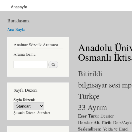
Anasayfa
Buradasınız
Ana Sayfa
Anadolu Üniv
Anahtar Sözcük Araması
Osmanlı İktis
Arama formu
Ara
Bitirildi
bilgisayar sesi m
Sayfa Düzeni
Türkçe
Sayfa Düzeni:
33 Ayrım
Şu anki Düzen:
Standart
Eser Türü:
Dersler
Dersler Alt Türü:
Ders/Açıkö
Seslendiren:
Yelda ve Emel