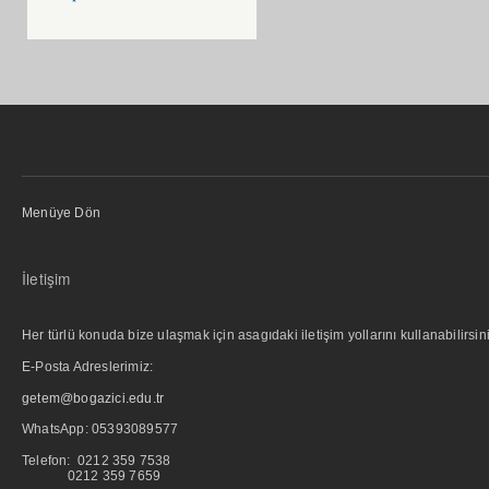
Menüye Dön
İletişim
Her türlü konuda bize ulaşmak için asagıdaki iletişim yollarını kullanabilirsini
E-Posta Adreslerimiz:
getem@bogazici.edu.tr
WhatsApp:
05393089577
Telefon: 0212 359 7538
0212 359 7659