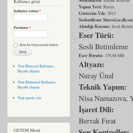
Kullanıcı girişi
Yapım Yeri:
Rusya
Kullanıcı Adınız
*
Gösterim Yılı:
2013
Seslendirme Süresi(sa:dk:sn
Alındığı Kurum:
Sesli Beti
Parolanız
*
Eser Türü:
Sesli Betimleme
Beni bu bilgisayarda hatırla
Eser Boyutu:
179,68 MB
Altyazı:
Yeni Bireysel Kullanıcı
Hesabı oluştur
Nuray Ünal
Yeni Kurumsal Kullanıcı
Teknik Yapım:
Hesabı oluştur
Nisa Namazova, 
Yeni parola iste
İşaret Dili:
Berrak Fırat
Son Kontroller:
GETEM Menü