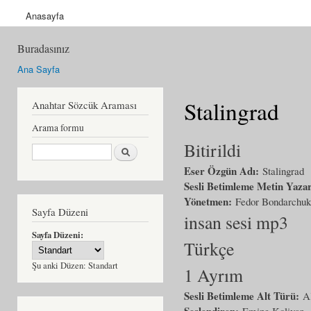
Anasayfa
Buradasınız
Ana Sayfa
Stalingrad
Anahtar Sözcük Araması
Arama formu
Bitirildi
Ara
Eser Özgün Adı:
Stalingrad
Sesli Betimleme Metin Yaza
Yönetmen:
Fedor Bondarchuk
Sayfa Düzeni
insan sesi mp3
Sayfa Düzeni:
Türkçe
Şu anki Düzen:
Standart
1 Ayrım
Sesli Betimleme Alt Türü:
A
Seslendiren:
Emine Kolivar