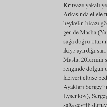
Kruvaze yakalı yeş
Arkasında el ele 
heykelin birazı g
geride Masha (Yan
sağa doğru oturur
ikiye ayırdığı sar
Masha 20lerinin s
renginde dolgun du
lacivert elbise be
Ayakları Sergey’i
Lysenkov), Sergey’
sağa çevrili duruy