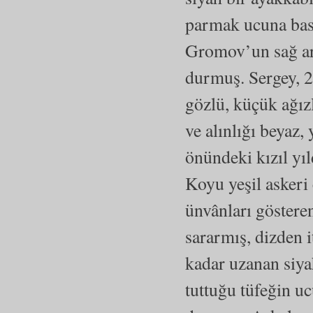
parmak ucuna bas
Gromov’un sağ ar
durmuş. Sergey, 20
gözlü, küçük ağızl
ve alınlığı beyaz, 
önündeki kızıl yıl
Koyu yeşil askeri 
ünvânları gösteren
sararmış, dizden i
kadar uzanan siya
tuttuğu tüfeğin uc