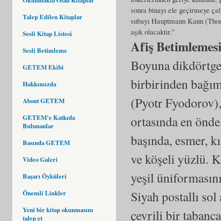
sonra binayı ele geçirmeye ça
Talep Edilen Kitaplar
subayı Hauptmann Kann (Thomas
aşık olacaktır."
Sesli Kitap Listesi
Afiş Betimlemes
Sesli Betimleme
Boyuna dikdörtgen 
GETEM Ekibi
birbirinden bağım
Hakkımızda
(Pyotr Fyodorov), 
About GETEM
GETEM'e Katkıda
ortasında en önde
Bulunanlar
başında, esmer, kıs
Basında GETEM
ve köşeli yüzlü. 
Video Galeri
yeşil üniformasın
Başarı Öyküleri
Siyah postallı sol
Önemli Linkler
Yeni bir kitap okunmasını
çevrili bir tabanc
talep et