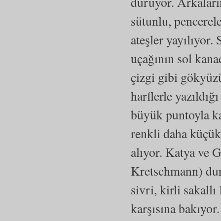
duruyor. Arkaları
sütunlu, pencerele
ateşler yayılıyor.
uçağının sol kanad
çizgi gibi gökyüz
harflerle yazıldığ
büyük puntoyla 
renkli daha küç
alıyor. Katya ve
Kretschmann) duru
sivri, kirli sakal
karşısına bakıyor.