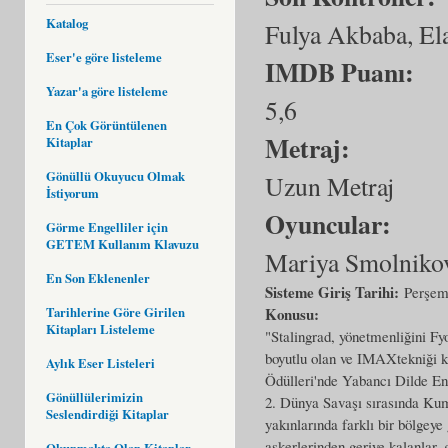
Katalog
Fulya Akbaba, El
Eser'e göre listeleme
IMDB Puanı:
Yazar'a göre listeleme
5,6
En Çok Görüntülenen
Metraj:
Kitaplar
Gönüllü Okuyucu Olmak
Uzun Metraj
İstiyorum
Oyuncular:
Görme Engelliler için
GETEM Kullanım Klavuzu
Mariya Smolnikov
En Son Eklenenler
Sisteme Giriş Tarihi:
Perşem
Tarihlerine Göre Girilen
Konusu:
Kitapları Listeleme
"Stalingrad, yönetmenliğini F
boyutlu olan ve IMAXtekniği ku
Aylık Eser Listeleri
Ödülleri'nde Yabancı Dilde En
Gönüllülerimizin
2. Dünya Savaşı sırasında Kum
Seslendirdiği Kitaplar
yakınlarında farklı bir bölgeye
askerlerinden geriye kalanlar, 
Okunmakta Olan Kitaplar