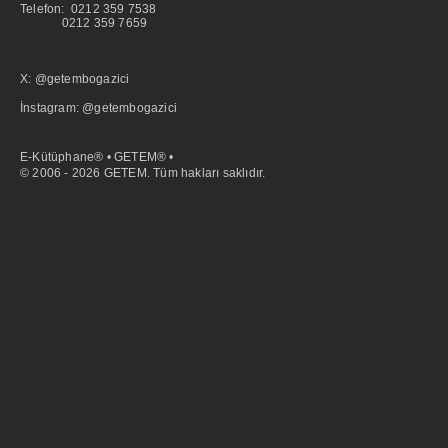
Telefon: 0212 359 7538
0212 359 7659
X: @getembogazici
İnstagram: @getembogazici
E-Kütüphane® • GETEM® •
© 2006 - 2026 GETEM. Tüm hakları saklıdır.