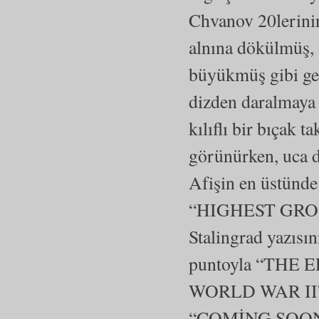
Chvanov 20lerinin 
alnına dökülmüş, 
büyükmüş gibi gele
dizden daralmaya 
kılıflı bir bıçak t
görünürken, uca d
Afişin en üstünde
“HIGHEST GRO
Stalingrad yazısın
puntoyla “THE
WORLD WAR II” , 
“COMİNG SOON” ya