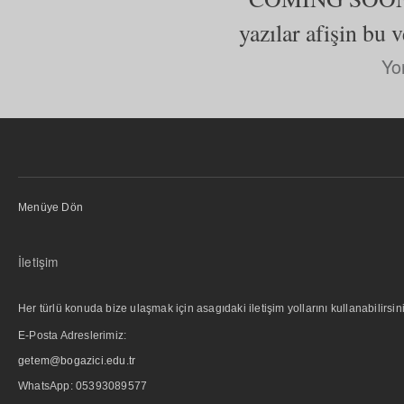
yazılar afişin bu 
Yo
Menüye Dön
İletişim
Her türlü konuda bize ulaşmak için asagıdaki iletişim yollarını kullanabilirsini
E-Posta Adreslerimiz:
getem@bogazici.edu.tr
WhatsApp:
05393089577