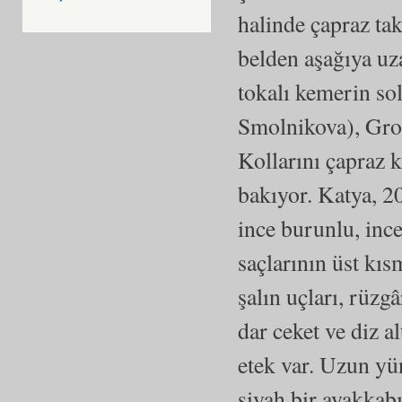
halinde çapraz ta
belden aşağıya uza
tokalı kemerin sol
Smolnikova), Gro
Kollarını çapraz 
bakıyor. Katya, 20
ince burunlu, inc
saçlarının üst kı
şalın uçları, rüzg
dar ceket ve diz al
etek var. Uzun yün
siyah bir ayakkabı