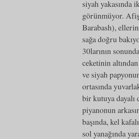
siyah yakasında iki
görünmüyor. Afişi
Barabash), elleri
sağa doğru bakıyor
30larının sonunda,
ceketinin altından
ve siyah papyonun
ortasında yuvarlak
bir kutuya dayalı
piyanonun arkasın
başında, kel kafalı
sol yanağında yar