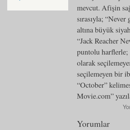
mevcut. Afişin sağ
sırasıyla; “Never
altına büyük siyah
“Jack Reacher Nev
puntolu harflerle
olarak seçilemeye
seçilemeyen bir ib
“October” kelimes
Movie.com” yazılar
Yo
Yorumlar