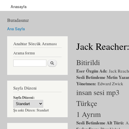
Anasayfa
Buradasınız
Ana Sayfa
Jack Reacher
Anahtar Sözcük Araması
Arama formu
Bitirildi
Ara
Eser Özgün Adı:
Jack Reach
Sesli Betimleme Metin Yaza
Yönetmen:
Edward Zwick
Sayfa Düzeni
insan sesi mp3
Sayfa Düzeni:
Türkçe
Şu anki Düzen:
Standart
1 Ayrım
Sesli Betimleme Alt Türü:
A
Seslendiren:
İlker Uykal