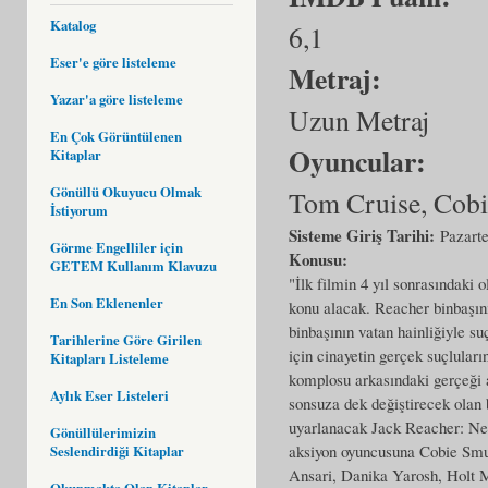
Katalog
6,1
Eser'e göre listeleme
Metraj:
Yazar'a göre listeleme
Uzun Metraj
En Çok Görüntülenen
Oyuncular:
Kitaplar
Gönüllü Okuyucu Olmak
Tom Cruise, Cobi
İstiyorum
Sisteme Giriş Tarihi:
Pazarte
Görme Engelliler için
Konusu:
GETEM Kullanım Klavuzu
"İlk filmin 4 yıl sonrasındaki
En Son Eklenenler
konu alacak. Reacher binbaşını
binbaşının vatan hainliğiyle s
Tarihlerine Göre Girilen
için cinayetin gerçek suçlular
Kitapları Listeleme
komplosu arkasındaki gerçeği
Aylık Eser Listeleri
sonsuza dek değiştirecek olan 
uyarlanacak Jack Reacher: Nev
Gönüllülerimizin
aksiyon oyuncusuna Cobie Smu
Seslendirdiği Kitaplar
Ansari, Danika Yarosh, Holt Mc
Okunmakta Olan Kitaplar