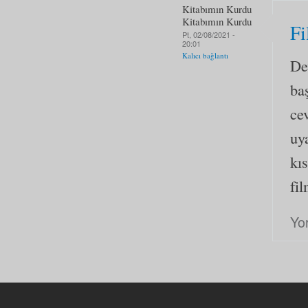
Kitabımın Kurdu
Kitabımın Kurdu
F
Pt, 02/08/2021 -
20:01
Kalıcı bağlantı
De
ba
ce
uy
kı
fi
Yo