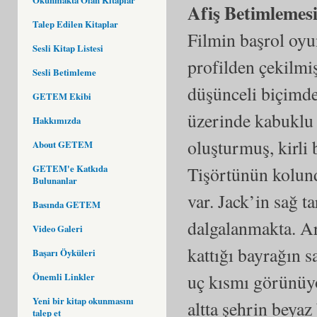
Afiş Betimlemes
Talep Edilen Kitaplar
Filmin başrol oyu
Sesli Kitap Listesi
profilden çekilmiş
Sesli Betimleme
düşünceli biçimde
GETEM Ekibi
üzerinde kabuklu b
Hakkımızda
oluşturmuş, kirli b
About GETEM
GETEM'e Katkıda
Tişörtünün kolun
Bulunanlar
var. Jack’in sağ 
Basında GETEM
dalgalanmakta. Ar
Video Galeri
kattığı bayrağın s
Başarı Öyküleri
uç kısmı görünüyo
Önemli Linkler
Yeni bir kitap okunmasını
altta şehrin beyaz 
talep et