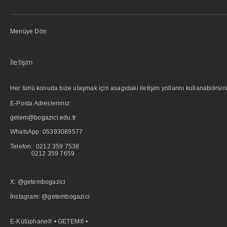
Menüye Dön
İletişim
Her türlü konuda bize ulaşmak için asagıdaki iletişim yollarını kullanabilirsini
E-Posta Adreslerimiz:
getem@bogazici.edu.tr
WhatsApp:
05393089577
Telefon: 0212 359 7538
0212 359 7659
X: @getembogazici
İnstagram: @getembogazici
E-Kütüphane® • GETEM® •