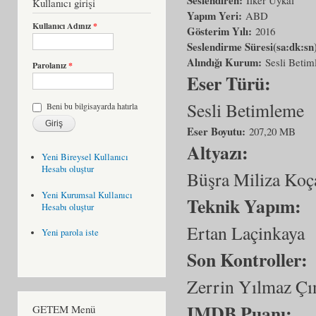
Kullanıcı girişi
Yapım Yeri:
ABD
Kullanıcı Adınız
*
Gösterim Yılı:
2016
Seslendirme Süresi(sa:dk:sn
Alındığı Kurum:
Sesli Beti
Parolanız
*
Eser Türü:
Sesli Betimleme
Beni bu bilgisayarda hatırla
Eser Boyutu:
207,20 MB
Altyazı:
Yeni Bireysel Kullanıcı
Hesabı oluştur
Büşra Miliza Koç
Yeni Kurumsal Kullanıcı
Teknik Yapım:
Hesabı oluştur
Ertan Laçinkaya
Yeni parola iste
Son Kontroller:
Zerrin Yılmaz Çı
IMDB Puanı:
GETEM Menü