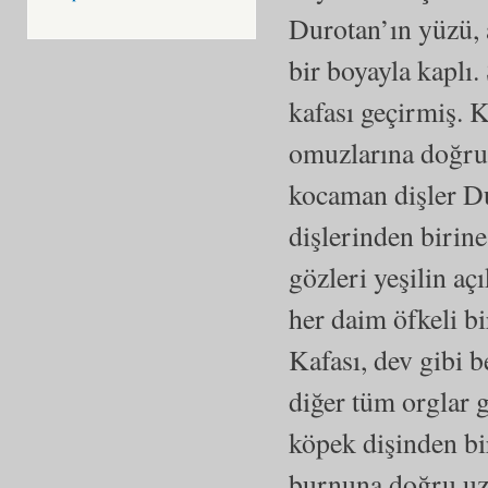
Durotan’ın yüzü, 
bir boyayla kaplı.
kafası geçirmiş. 
omuzlarına doğru 
kocaman dişler Du
dişlerinden birine
gözleri yeşilin aç
her daim öfkeli bi
Kafası, dev gibi b
diğer tüm orglar g
köpek dişinden bi
burnuna doğru uza