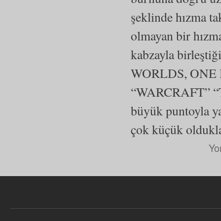
şeklinde hızma takı
olmayan bir hızma
kabzayla birleşti
WORLDS, ONE HOM
“WARCRAFT” “TH
büyük puntoyla y
çok küçük oldukla
Yo