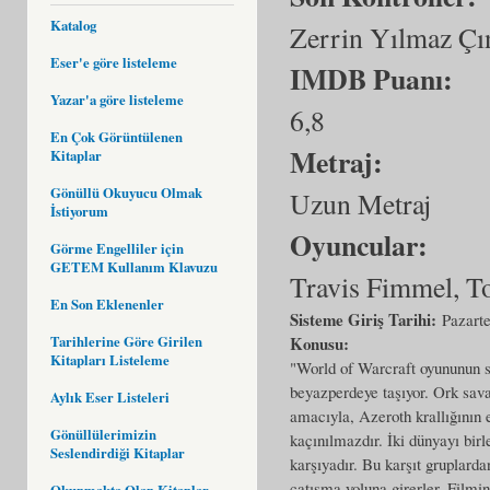
Katalog
Zerrin Yılmaz Çı
Eser'e göre listeleme
IMDB Puanı:
Yazar'a göre listeleme
6,8
En Çok Görüntülenen
Metraj:
Kitaplar
Gönüllü Okuyucu Olmak
Uzun Metraj
İstiyorum
Oyuncular:
Görme Engelliler için
GETEM Kullanım Klavuzu
Travis Fimmel, To
En Son Eklenenler
Sisteme Giriş Tarihi:
Pazarte
Tarihlerine Göre Girilen
Konusu:
Kitapları Listeleme
"World of Warcraft oyununun si
beyazperdeye taşıyor. Ork savaş
Aylık Eser Listeleri
amacıyla, Azeroth krallığının e
Gönüllülerimizin
kaçınılmazdır. İki dünyayı birl
Seslendirdiği Kitaplar
karşıyadır. Bu karşıt gruplardan
çatışma yoluna girerler. Filmi
Okunmakta Olan Kitaplar