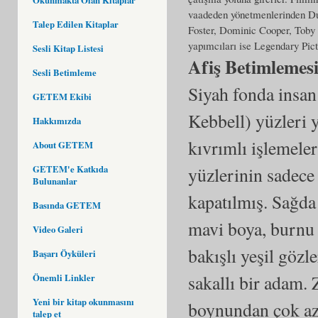
vaadeden yönetmenlerinden Dun
Talep Edilen Kitaplar
Foster, Dominic Cooper, Toby 
yapımcıları ise Legendary Pict
Sesli Kitap Listesi
Afiş Betimlemes
Sesli Betimleme
Siyah fonda insan
GETEM Ekibi
Kebbell) yüzleri 
Hakkımızda
kıvrımlı işlemeler
About GETEM
GETEM'e Katkıda
yüzlerinin sadece
Bulunanlar
kapatılmış. Sağda
Basında GETEM
mavi boya, burnu 
Video Galeri
bakışlı yeşil gözl
Başarı Öyküleri
sakallı bir adam. 
Önemli Linkler
Yeni bir kitap okunmasını
boynundan çok az
talep et