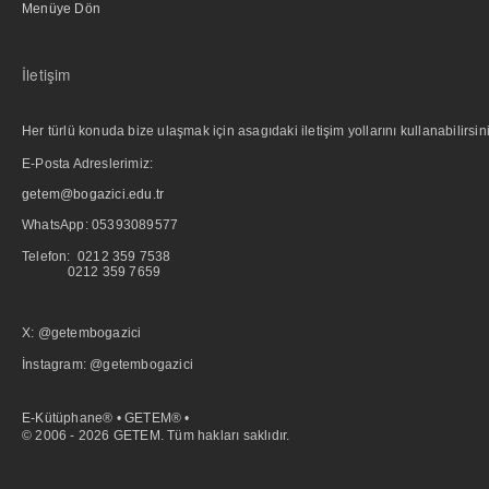
Menüye Dön
İletişim
Her türlü konuda bize ulaşmak için asagıdaki iletişim yollarını kullanabilirsini
E-Posta Adreslerimiz:
getem@bogazici.edu.tr
WhatsApp:
05393089577
Telefon: 0212 359 7538
0212 359 7659
X: @getembogazici
İnstagram: @getembogazici
E-Kütüphane® • GETEM® •
© 2006 - 2026 GETEM. Tüm hakları saklıdır.