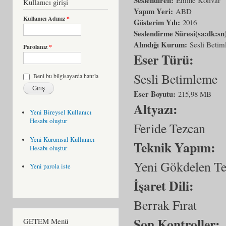
Kullanıcı girişi
Yapım Yeri:
ABD
Kullanıcı Adınız
*
Gösterim Yılı:
2016
Seslendirme Süresi(sa:dk:sn
Alındığı Kurum:
Sesli Beti
Parolanız
*
Eser Türü:
Sesli Betimleme
Beni bu bilgisayarda hatırla
Eser Boyutu:
215,98 MB
Altyazı:
Yeni Bireysel Kullanıcı
Hesabı oluştur
Feride Tezcan
Yeni Kurumsal Kullanıcı
Teknik Yapım:
Hesabı oluştur
Yeni Gökdelen T
Yeni parola iste
İşaret Dili:
Berrak Fırat
Son Kontroller:
GETEM Menü