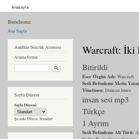
Anasayfa
Buradasınız
Ana Sayfa
Warcraft: İki
Anahtar Sözcük Araması
Arama formu
Bitirildi
Ara
Eser Özgün Adı:
Warcraft
Sesli Betimleme Metin Yaza
Yönetmen:
Duncan Jones
Sayfa Düzeni
insan sesi mp3
Sayfa Düzeni:
Türkçe
Şu anki Düzen:
Standart
1 Ayrım
Sesli Betimleme Alt Türü:
A
Seslendiren:
Emine Kolivar