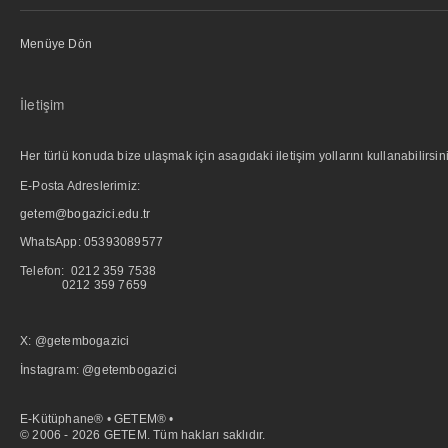
Menüye Dön
İletişim
Her türlü konuda bize ulaşmak için asagıdaki iletişim yollarını kullanabilirsini
E-Posta Adreslerimiz:
getem@bogazici.edu.tr
WhatsApp:
05393089577
Telefon: 0212 359 7538
0212 359 7659
X: @getembogazici
İnstagram: @getembogazici
E-Kütüphane® • GETEM® •
© 2006 - 2026 GETEM. Tüm hakları saklıdır.