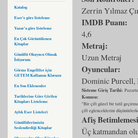
Katalog
Zerrin Yılmaz Çı
Eser'e göre listeleme
IMDB Puanı:
Yazar'a göre listeleme
4,6
En Çok Görüntülenen
Metraj:
Kitaplar
Gönüllü Okuyucu Olmak
Uzun Metraj
İstiyorum
Oyuncular:
Görme Engelliler için
GETEM Kullanım Klavuzu
Dominic Purcell,
En Son Eklenenler
Sisteme Giriş Tarihi:
Pazarte
Tarihlerine Göre Girilen
Konusu:
Kitapları Listeleme
"Bir çift güzel bir tatil geçir
çift eglenceklerini düşünürlerk
Aylık Eser Listeleri
Afiş Betimlemes
Gönüllülerimizin
Seslendirdiği Kitaplar
Üç katmandan oluş
Okunmakta Olan Kitaplar