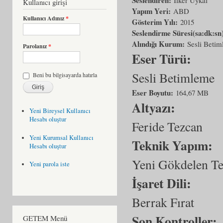
Kullanıcı girişi
Yapım Yeri:
ABD
Kullanıcı Adınız
*
Gösterim Yılı:
2015
Seslendirme Süresi(sa:dk:sn
Alındığı Kurum:
Sesli Beti
Parolanız
*
Eser Türü:
Sesli Betimleme
Beni bu bilgisayarda hatırla
Eser Boyutu:
164,67 MB
Altyazı:
Yeni Bireysel Kullanıcı
Hesabı oluştur
Feride Tezcan
Yeni Kurumsal Kullanıcı
Teknik Yapım:
Hesabı oluştur
Yeni Gökdelen T
Yeni parola iste
İşaret Dili:
Berrak Fırat
Son Kontroller:
GETEM Menü