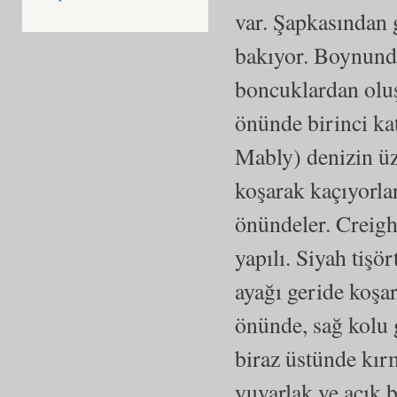
var. Şapkasından g
bakıyor. Boynunda
boncuklardan oluş
önünde birinci ka
Mably) denizin üz
koşarak kaçıyorlar
önündeler. Creight
yapılı. Siyah tişö
ayağı geride koşar
önünde, sağ kolu 
biraz üstünde kır
yuvarlak ve açık b