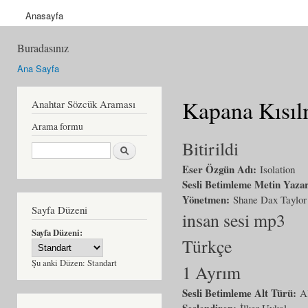
Anasayfa
Buradasınız
Ana Sayfa
Kapana Kısıl
Anahtar Sözcük Araması
Arama formu
Bitirildi
Ara
Eser Özgün Adı:
Isolation
Sesli Betimleme Metin Yaza
Yönetmen:
Shane Dax Taylor
Sayfa Düzeni
insan sesi mp3
Sayfa Düzeni:
Türkçe
Şu anki Düzen:
Standart
1 Ayrım
Sesli Betimleme Alt Türü:
A
Seslendiren:
İlker Uykal