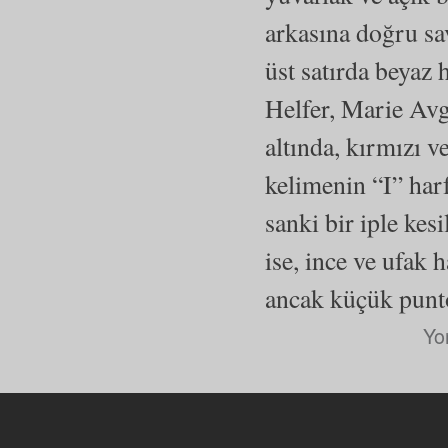
arkasına doğru sa
üst satırda beyaz 
Helfer, Marie Avg
altında, kırmızı v
kelimenin “I” harf
sanki bir iple kes
ise, ince ve ufak h
ancak küçük punto
Yo