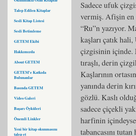
Sadece ufuk çizgis
Talep Edilen Kitaplar
vermiş. Afişin en
Sesli Kitap Listesi
“Ru”n yazıyor. Ma
Sesli Betimleme
kaşları çatık hali
GETEM Ekibi
çizgisinin içinde
Hakkımızda
tıraşlı, derin çiz
About GETEM
Kaşlarının ortası
GETEM'e Katkıda
Bulunanlar
yanında derin kırı
Basında GETEM
gözlü. Kaslı old
Video Galeri
sadece çiçekli ya
Başarı Öyküleri
harfinin içindeys
Önemli Linkler
Yeni bir kitap okunmasını
tabancasını tutan 
talep et