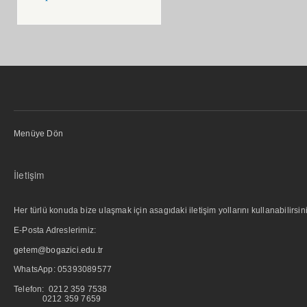
Menüye Dön
İletişim
Her türlü konuda bize ulaşmak için asagıdaki iletişim yollarını kullanabilirsini
E-Posta Adreslerimiz:
getem@bogazici.edu.tr
WhatsApp:
05393089577
Telefon: 0212 359 7538
0212 359 7659