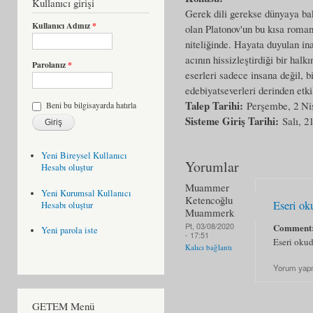
Kullanıcı girişi
Gerek dili gerekse dünyaya bak
Kullanıcı Adınız
*
olan Platonov'un bu kısa romanı
niteliğinde. Hayata duyulan i
acının hissizleştirdiği bir hal
Parolanız
*
eserleri sadece insana değil, b
edebiyatseverleri derinden etk
Talep Tarihi:
Perşembe, 2 Ni
Beni bu bilgisayarda hatırla
Sisteme Giriş Tarihi:
Salı, 2
Yeni Bireysel Kullanıcı
Yorumlar
Hesabı oluştur
Muammer
Yeni Kurumsal Kullanıcı
Ketencoğlu
Eseri ok
Hesabı oluştur
Muammerk
Pt, 03/08/2020
Comment
Yeni parola iste
- 17:51
Eseri okud
Kalıcı bağlantı
Yorum yap
GETEM Menü