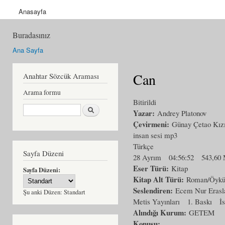
Anasayfa
Buradasınız
Ana Sayfa
Can
Anahtar Sözcük Araması
Arama formu
Bitirildi
Ara
Yazar:
Andrey Platonov
Çevirmeni:
Günay Çetao Kız
insan sesi mp3
Türkçe
Sayfa Düzeni
28 Ayrım
04:56:52
543,60
Eser Türü:
Kitap
Sayfa Düzeni:
Kitap Alt Türü:
Roman/Öyk
Seslendiren:
Ecem Nur Erasl
Şu anki Düzen:
Standart
Metis Yayınları
1. Baskı
İ
Alındığı Kurum:
GETEM
Konusu: