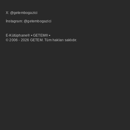
X: @getembogazici
İnstagram: @getembogazici
E-Kütüphane® • GETEM® •
© 2006 - 2026 GETEM. Tüm hakları saklıdır.